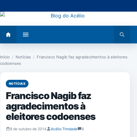
Pular
para
o
conteúdo
Abrir
Abrir
menu
busca
Início
/
Notícias
/
Francisco Nagib faz agradecimentos à eleitores
codoenses
NOTÍCIAS
Francisco Nagib faz
agradecimentos à
eleitores codoenses
8 de outubro de 2014
Acélio Trindade
9