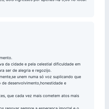
amento.
a da cidade e pela celestial dificuldade em
a ser de alegria e regozijo.
mente,se unem numa só voz suplicando que
 de desenvolvimento,honestidade e
tes, que cada vez mais cometem atos mais
s renovar sempre a esperança imortal e o