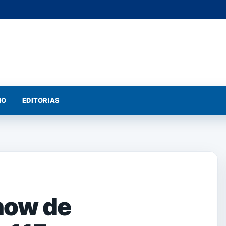
IO
EDITORIAS
show de