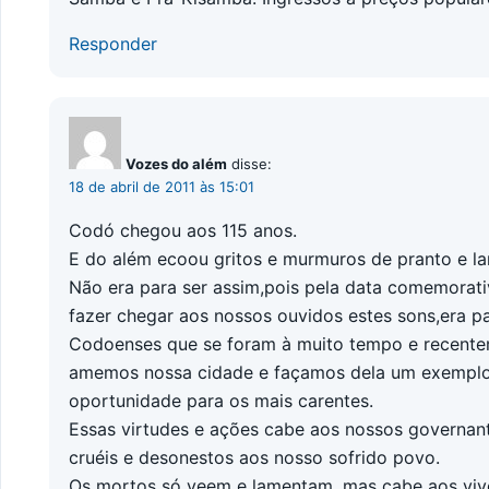
Responder
Vozes do além
disse:
18 de abril de 2011 às 15:01
Codó chegou aos 115 anos.
E do além ecoou gritos e murmuros de pranto e l
Não era para ser assim,pois pela data comemorativ
fazer chegar aos nossos ouvidos estes sons,era par
Codoenses que se foram à muito tempo e recente
amemos nossa cidade e façamos dela um exemplo
oportunidade para os mais carentes.
Essas virtudes e ações cabe aos nossos governan
cruéis e desonestos aos nosso sofrido povo.
Os mortos só veem e lamentam, mas cabe aos vivo