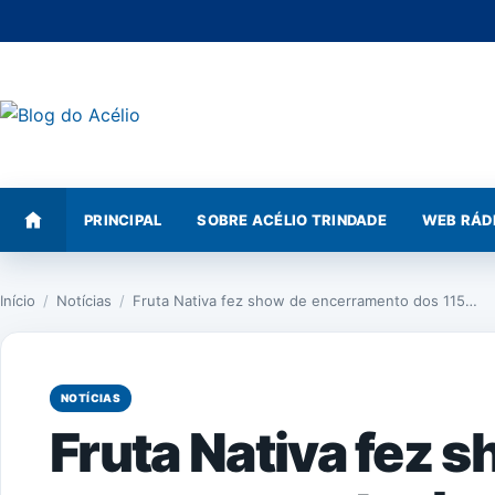
Pular
para
o
conteúdo
PRINCIPAL
SOBRE ACÉLIO TRINDADE
WEB RÁD
Início
/
Notícias
/
Fruta Nativa fez show de encerramento dos 115…
NOTÍCIAS
Fruta Nativa fez 