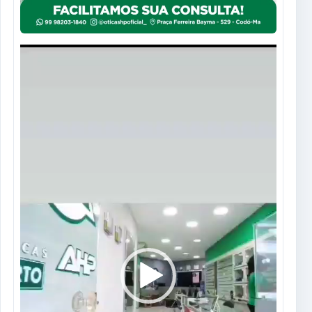
Tocador
de
vídeo