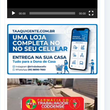
00:00
00:00
Tocador
de
vídeo