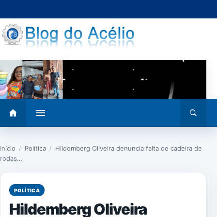
Pular
para
o
conteúdo
Abrir
Abrir
menu
busca
Início
/
Política
/
Hildemberg Oliveira denuncia falta de cadeira de
rodas…
POLÍTICA
Hildemberg Oliveira