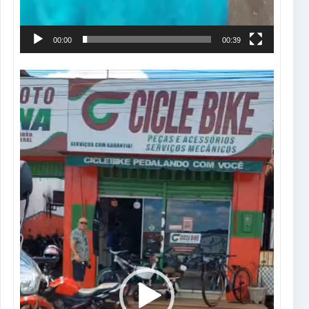
00:00
00:39
Tocador
de
vídeo