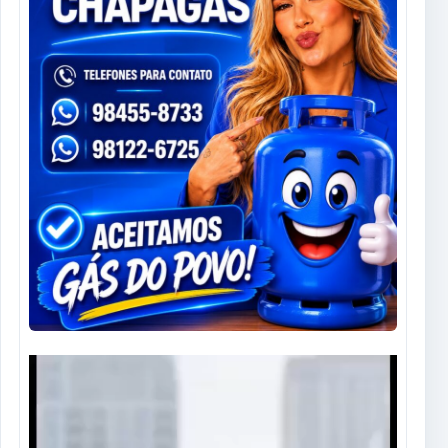
Tocador
de
vídeo