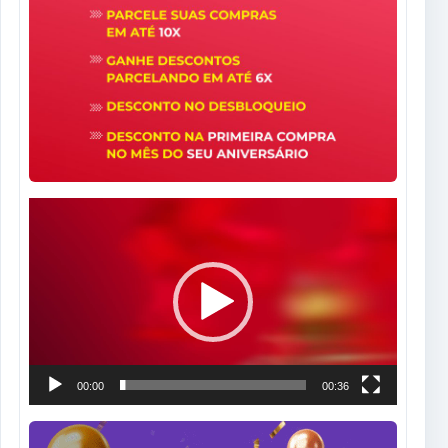
Tocador
de
vídeo
00:00
00:36