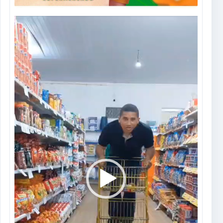
Tocador
de
vídeo