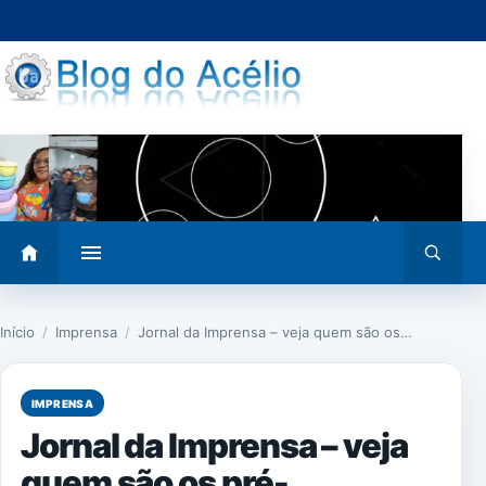
Pular
para
o
conteúdo
Abrir
Abrir
menu
busca
Início
/
Imprensa
/
Jornal da Imprensa – veja quem são os…
IMPRENSA
Jornal da Imprensa – veja
quem são os pré-