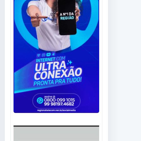
Tocador
de