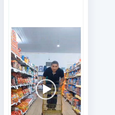
Tocador
de
vídeo