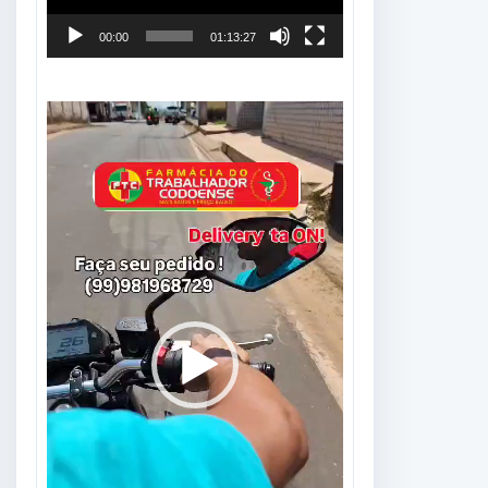
00:00
01:13:27
Tocador
de
vídeo