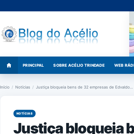
Pular
para
o
conteúdo
PRINCIPAL
SOBRE ACÉLIO TRINDADE
WEB RÁD
Início
/
Notícias
/
Justiça bloqueia bens de 32 empresas de Edvaldo…
NOTÍCIAS
Justiça bloqueia 