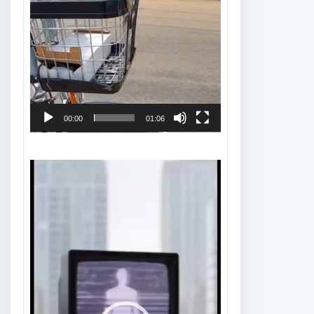
00:00
01:06
Tocador
de
vídeo