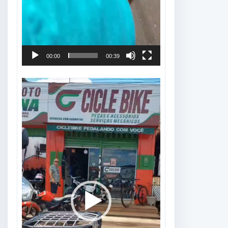
00:00
00:39
Tocador
de
vídeo