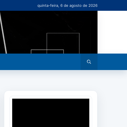
quinta-feira, 6 de agosto de 2026
Abrir
busca
Tocador
de
vídeo