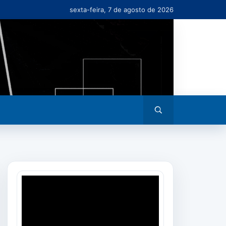
sexta-feira, 7 de agosto de 2026
Abrir
busca
Tocador
de
vídeo