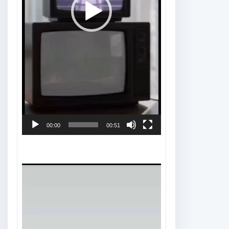
00:00
00:51
Tocador
de
vídeo