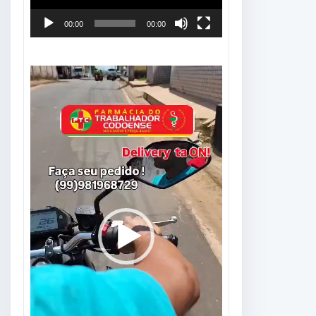
00:00
00:00
Tocador
de
vídeo