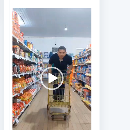
Tocador
de
vídeo