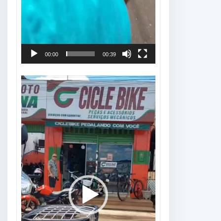
00:00
00:39
Tocador
de
vídeo