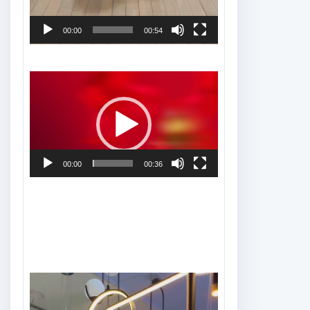
00:00
00:54
Tocador
de
vídeo
00:00
00:36
Tocador
de