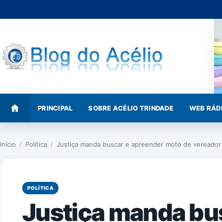
Pular
para
o
conteúdo
PRINCIPAL
SOBRE ACÉLIO TRINDADE
WEB RÁD
Início
/
Política
/
Justiça manda buscar e apreender moto de vereador
POLÍTICA
Justiça manda bu