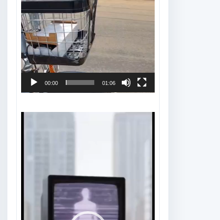
00:00
01:06
Tocador
de
vídeo