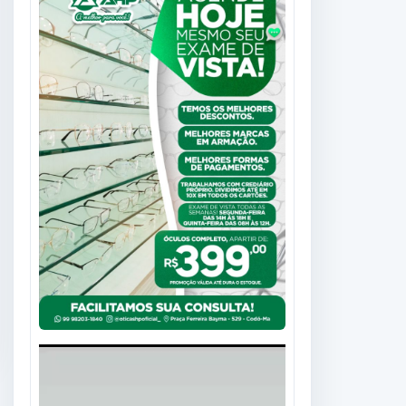
Tocador
de
vídeo