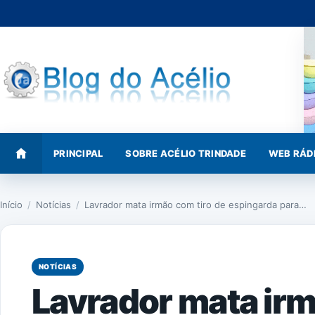
Pular
para
o
conteúdo
PRINCIPAL
SOBRE ACÉLIO TRINDADE
WEB RÁD
Início
/
Notícias
/
Lavrador mata irmão com tiro de espingarda para…
NOTÍCIAS
Lavrador mata irm