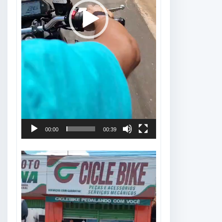
00:00
00:39
Tocador
de
vídeo