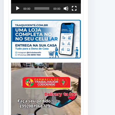
00:00
00:00
Tocador
de
vídeo