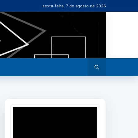
sexta-feira, 7 de agosto de 2026
Abrir
busca
Tocador
de
vídeo