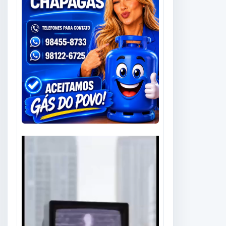
Tocador
de
vídeo