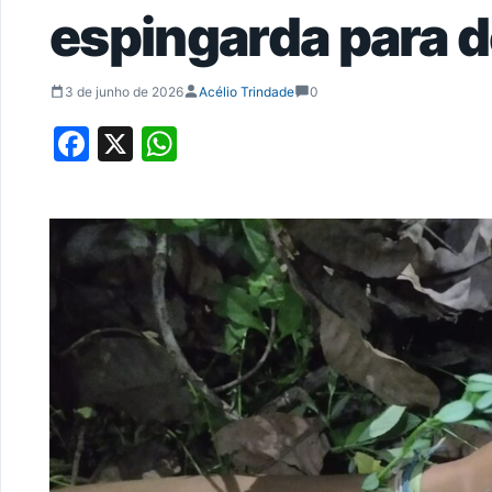
espingarda para d
3 de junho de 2026
Acélio Trindade
0
Facebook
X
WhatsApp