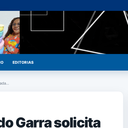
IO
EDITORIAS
rada…
o Garra solicita