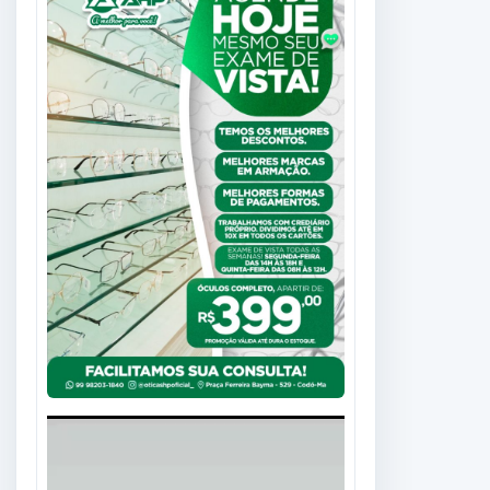
Tocador
de
vídeo