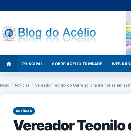
Pular
para
o
conteúdo
PRINCIPAL
SOBRE ACÉLIO TRINDADE
WEB RÁD
Início
/
Notícias
/
Vereador Teonilo do Garra solicita melhorias em est
NOTÍCIAS
Vereador Teonilo d