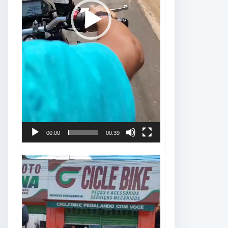
00:00
00:39
Tocador
de
vídeo