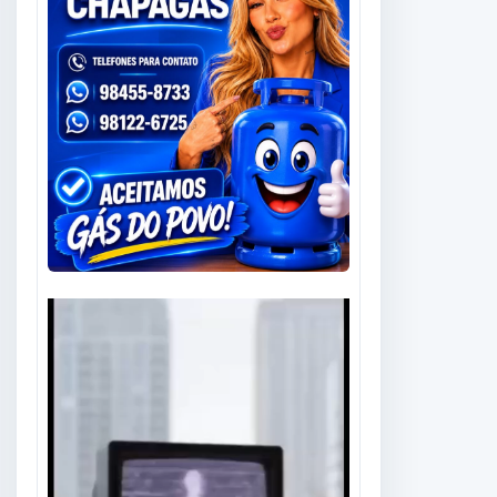
Tocador
de
vídeo