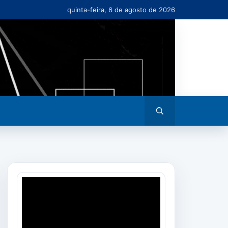
quinta-feira, 6 de agosto de 2026
Abrir
busca
Tocador
de
vídeo