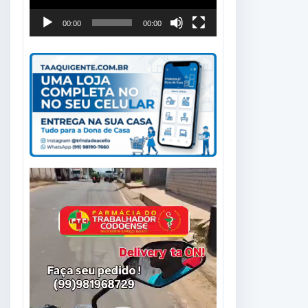
00:00
00:00
Tocador
de
vídeo