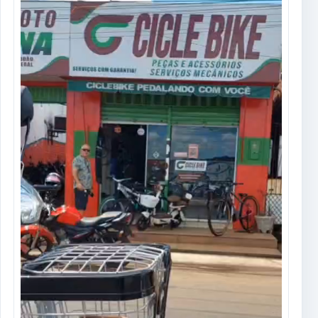
Tocador
de
vídeo