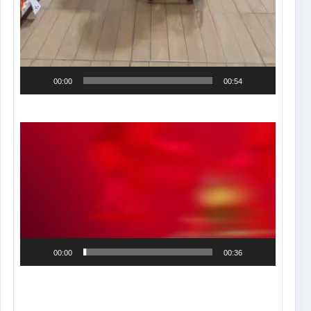
00:00
00:54
Tocador
de
vídeo
00:00
00:36