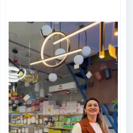
Tocador
de
vídeo