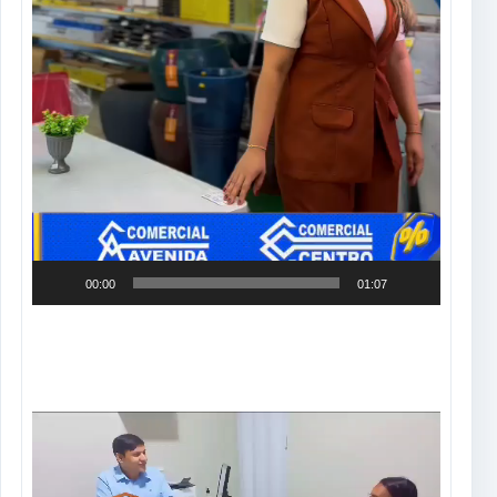
00:00
01:07
Tocador
de
vídeo