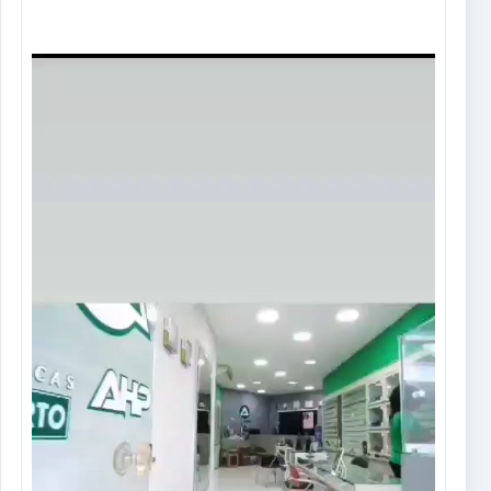
Tocador
de
vídeo