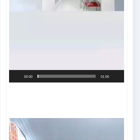
00:00
01:00
Tocador
de
vídeo