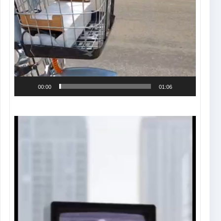
00:00
01:06
Tocador
de
vídeo