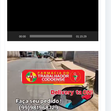
vídeo
00:00
01:15:29
Tocador
de
vídeo