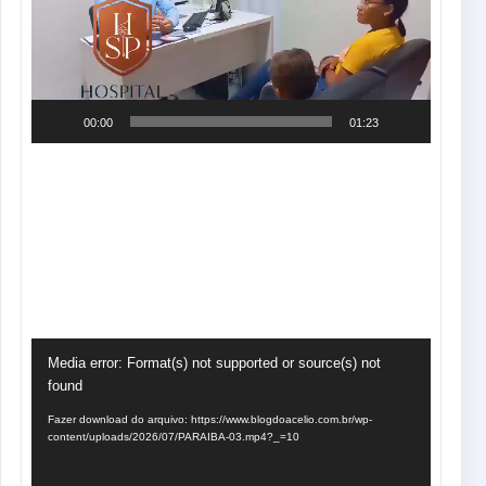
00:00
01:23
Tocador
Media error: Format(s) not supported or source(s) not
de
found
vídeo
Fazer download do arquivo: https://www.blogdoacelio.com.br/wp-
content/uploads/2026/07/PARAIBA-03.mp4?_=10