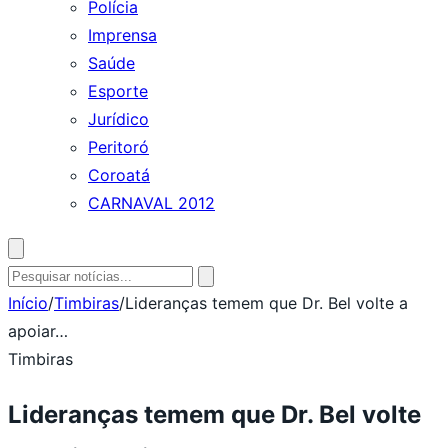
Polícia
Imprensa
Saúde
Esporte
Jurídico
Peritoró
Coroatá
CARNAVAL 2012
Abrir
busca
Pesquisar
por:
Início
/
Timbiras
/
Lideranças temem que Dr. Bel volte a
apoiar…
Timbiras
Lideranças temem que Dr. Bel volte