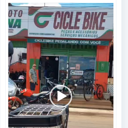
Tocador
de
vídeo