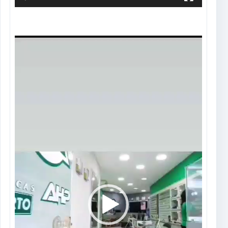
Tocador
de
vídeo