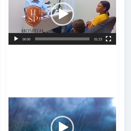
vídeo
00:00
01:23
Tocador
de
vídeo