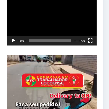
de
vídeo
00:00
01:15:29
Tocador
de
vídeo