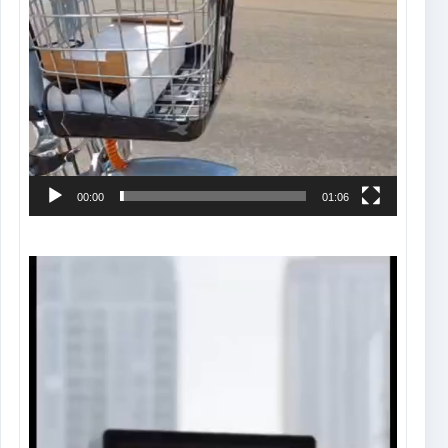
00:00
01:06
Tocador
de
vídeo