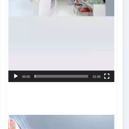
00:00
01:00
Tocador
de