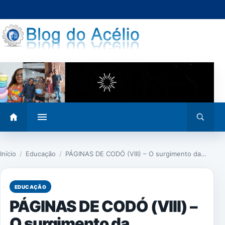
Pular
para
o
conteúdo
Abrir
Abrir
menu
busca
Início
/
Educação
/
PÁGINAS DE CODÓ (VIII) – O surgimento da…
EDUCAÇÃO
PÁGINAS DE CODÓ (VIII) –
O surgimento da