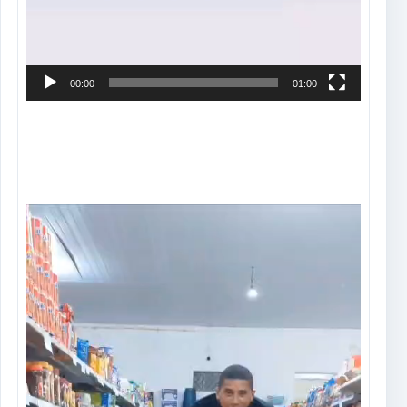
00:00
01:00
Tocador
de
vídeo