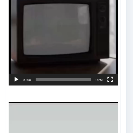
00:00
00:51
Tocador
de
vídeo