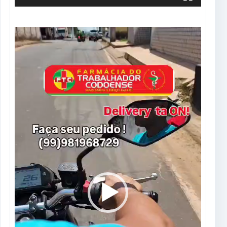
Tocador
de
vídeo