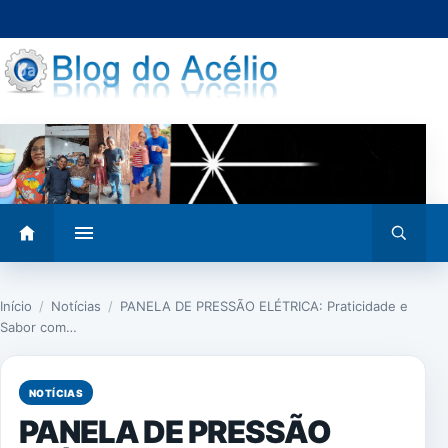
Pular
para
o
conteúdo
Abrir
Abrir
menu
busca
Início
/
Notícias
/
PANELA DE PRESSÃO ELÉTRICA: Praticidade e
Sabor com…
NOTÍCIAS
PANELA DE PRESSÃO