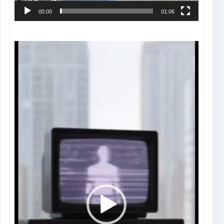
00:00
01:06
Tocador
de
vídeo