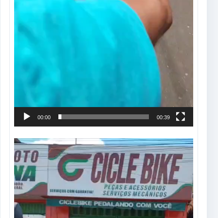
00:00
00:39
Tocador
de
vídeo