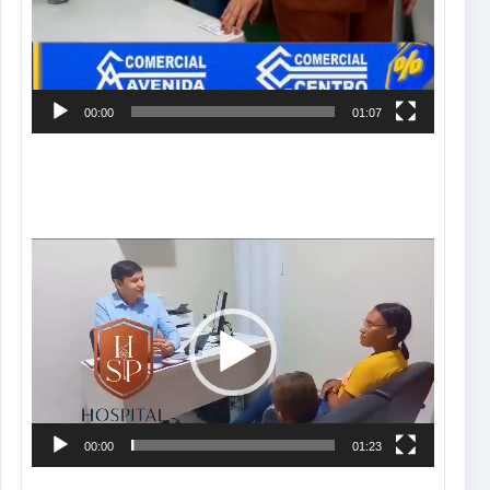
00:00
01:07
Tocador
de
vídeo
00:00
01:23