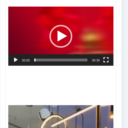
Tocador
de
vídeo
00:00
00:36
Tocador
de
vídeo