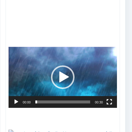
Tocador
de
vídeo
00:00
00:30