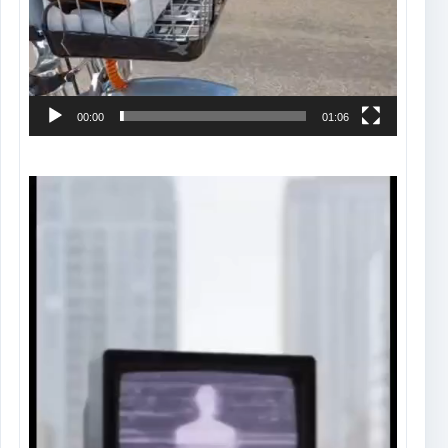
00:00
01:06
Tocador
de
vídeo