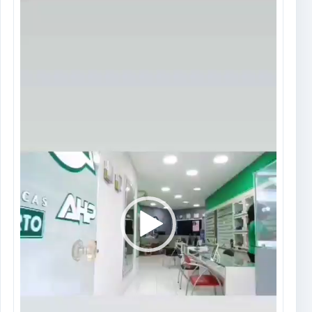
Tocador
de
vídeo