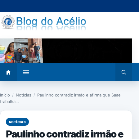
Pular
para
o
conteúdo
Abrir
Abrir
menu
busca
Início
/
Notícias
/
Paulinho contradiz irmão e afirma que Saae
trabalha…
NOTÍCIAS
Paulinho contradiz irmão e