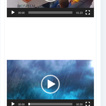
00:00
01:23
Tocador
de
vídeo
00:00
00:30