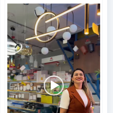
Tocador
de
vídeo