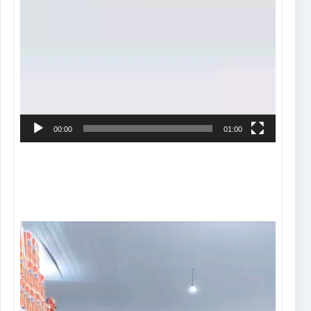
00:00
01:00
Tocador
de
vídeo