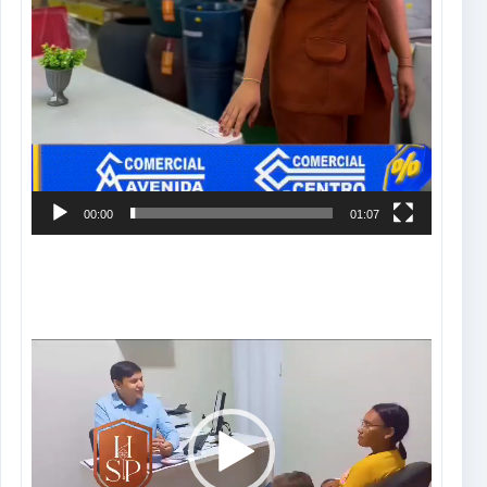
00:00
01:07
Tocador
de
vídeo