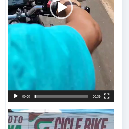
00:00
00:39
Tocador
de
vídeo