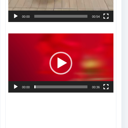
00:00
00:54
Tocador
de
vídeo
00:00
00:36