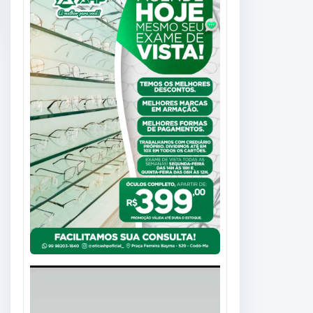
Tocador
de
vídeo