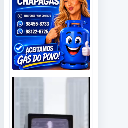
Tocador
de
vídeo