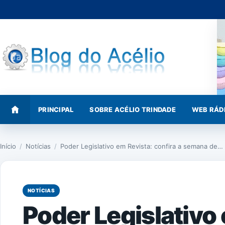
Pular
para
o
conteúdo
PRINCIPAL
SOBRE ACÉLIO TRINDADE
WEB RÁD
Início
/
Notícias
/
Poder Legislativo em Revista: confira a semana de…
NOTÍCIAS
Poder Legislativo