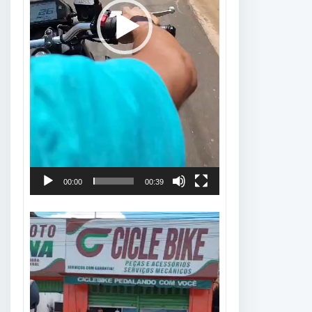
00:00
00:39
Tocador
de
vídeo