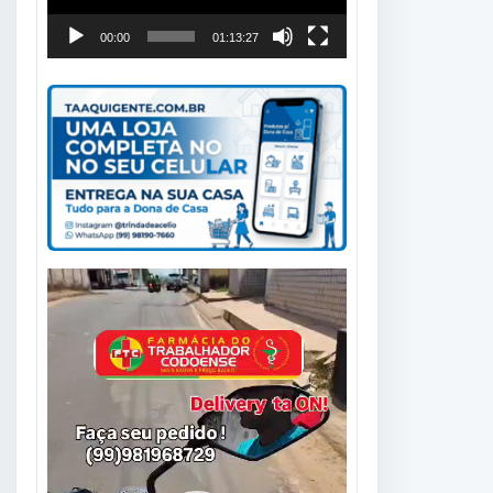
00:00
01:13:27
Tocador
de
vídeo