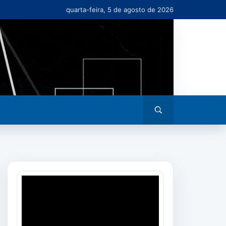
quarta-feira, 5 de agosto de 2026
Abrir
busca
Tocador
de
vídeo