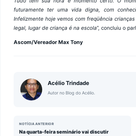
Tudo tem sua hora e momento certo. O momen
futuramente ter uma vida digna, com conhec
Infelizmente hoje vemos com freqüência crianças
legal, lugar de criança é na escola
”, concluiu o pa
Ascom/Vereador Max Tony
Acélio Trindade
Autor no Blog do Acélio.
NOTÍCIA ANTERIOR
Na quarta-feira seminário vai discutir