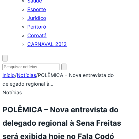
Saúde
Esporte
Jurídico
Peritoró
Coroatá
CARNAVAL 2012
Abrir
busca
Pesquisar
por:
Início
/
Notícias
/
POLÊMICA – Nova entrevista do
delegado regional à…
Notícias
POLÊMICA – Nova entrevista do
delegado regional à Sena Freitas
será exibida hoje no Fala Codó