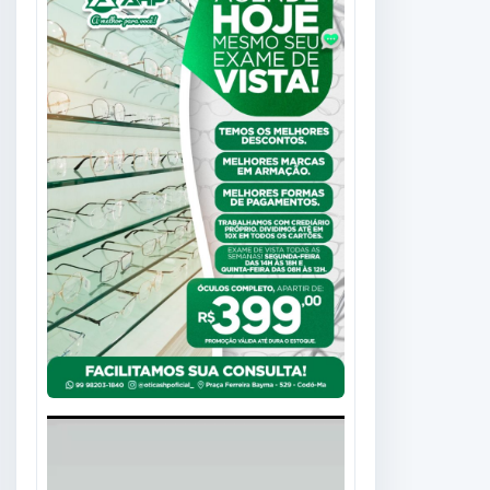
Tocador
de
vídeo