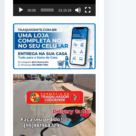
00:00
01:15:29
Tocador
de
vídeo