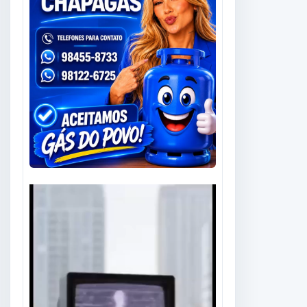
Tocador
de
vídeo