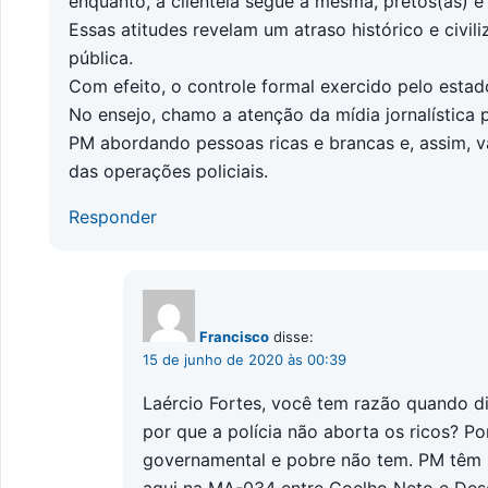
enquanto, a clientela segue a mesma, pretos(as) e
Essas atitudes revelam um atraso histórico e civil
pública.
Com efeito, o controle formal exercido pelo estad
No ensejo, chamo a atenção da mídia jornalística 
PM abordando pessoas ricas e brancas e, assim, v
das operações policiais.
Responder
Francisco
disse:
15 de junho de 2020 às 00:39
Laércio Fortes, você tem razão quando di
por que a polícia não aborta os ricos? Po
governamental e pobre não tem. PM têm
aqui na MA-034 entre Coelho Neto e De