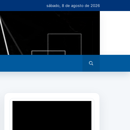
sábado, 8 de agosto de 2026
Abrir
busca
Tocador
de
vídeo