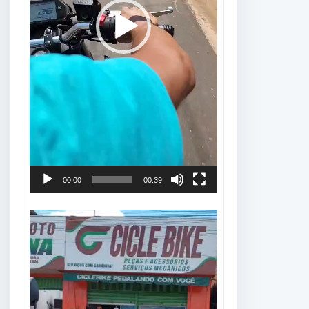
00:00
00:39
Tocador
de
vídeo