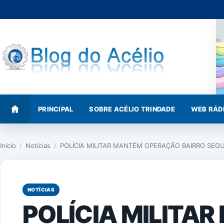
Pular
para
o
conteúdo
PRINCIPAL
SOBRE ACÉLIO TRINDADE
WEB RÁD
Início
/
Notícias
/
POLÍCIA MILITAR MANTÉM OPERAÇÃO BAIRRO SEG
NOTÍCIAS
POLÍCIA MILITA