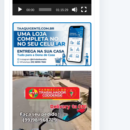
00:00
01:15:29
Tocador
de
vídeo