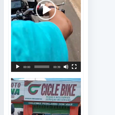
00:00
00:39
Tocador
de
vídeo