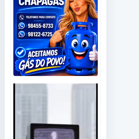
Tocador
de
vídeo