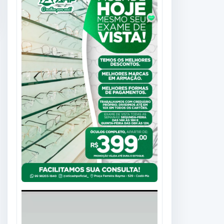
Tocador
de
vídeo