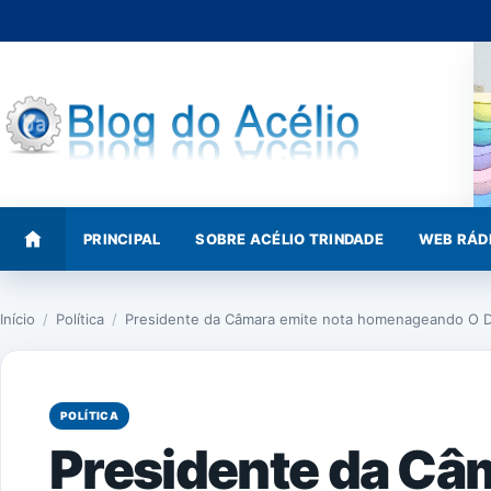
Pular
para
o
conteúdo
PRINCIPAL
SOBRE ACÉLIO TRINDADE
WEB RÁD
Início
/
Política
/
Presidente da Câmara emite nota homenageando O 
POLÍTICA
Presidente da Câ