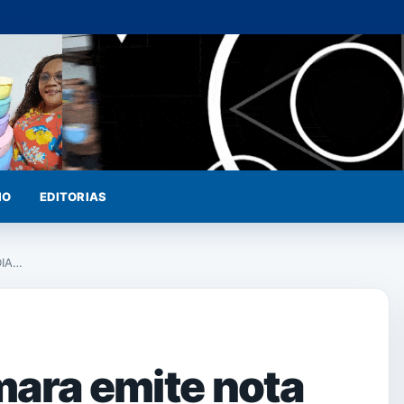
IO
EDITORIAS
DIA…
mara emite nota