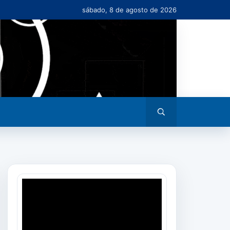
sábado, 8 de agosto de 2026
Abrir
busca
Tocador
de
vídeo