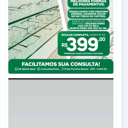
Tocador
de
vídeo