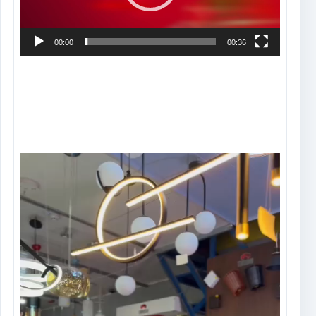
00:00
00:36
Tocador
de
vídeo