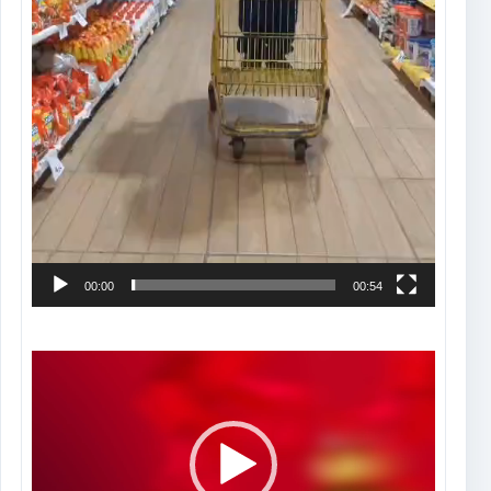
00:00
00:54
Tocador
de
vídeo