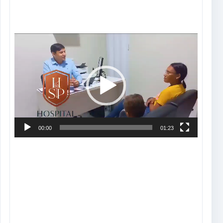
Tocador
de
vídeo
00:00
01:23