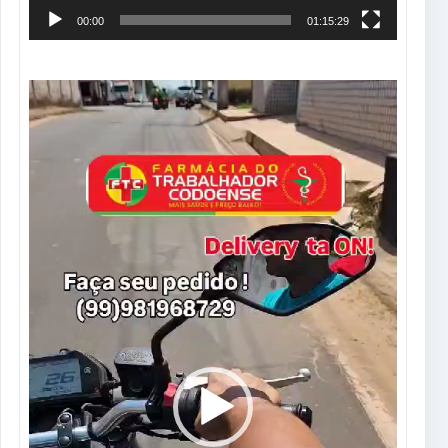
00:00
01:15:29
Tocador
de
vídeo