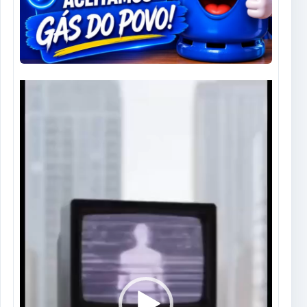
Tocador
de
vídeo