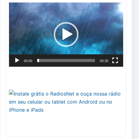
Tocador
de
vídeo
00:00
00:30