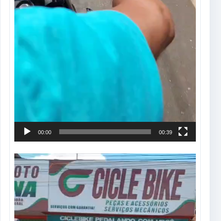
00:00
00:39
Tocador
de
vídeo