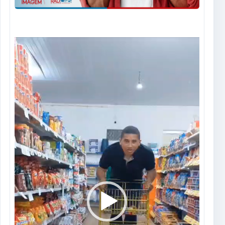
Tocador
de
vídeo