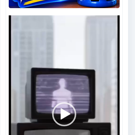
Tocador
de
vídeo