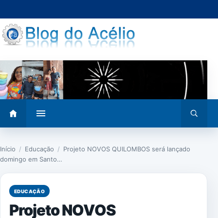
Pular
para
o
conteúdo
Abrir
Abrir
menu
busca
Início
/
Educação
/
Projeto NOVOS QUILOMBOS será lançado
domingo em Santo…
EDUCAÇÃO
Projeto NOVOS