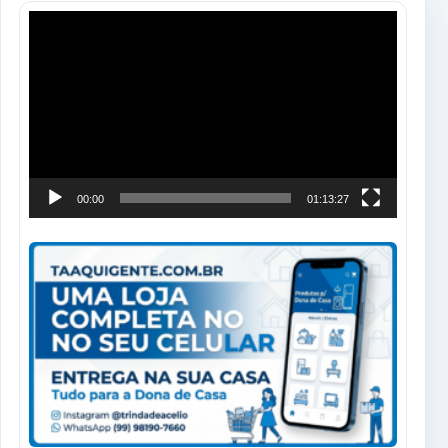
Tocador
de
vídeo
00:00
01:13:27