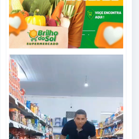
Tocador
de
vídeo