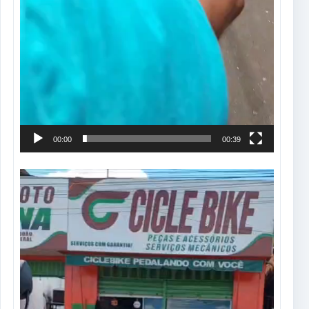
00:00
00:39
Tocador
de
vídeo