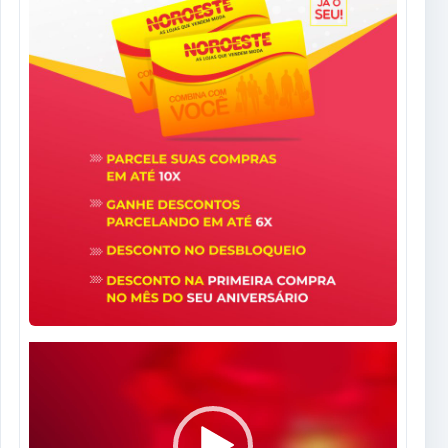
Tocador
de
vídeo