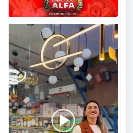
Tocador
de
vídeo