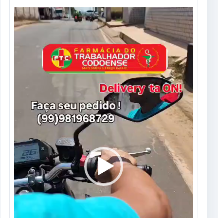
Tocador
de
vídeo