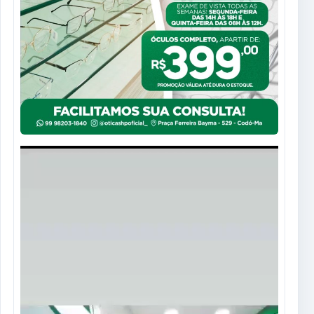
Tocador
de
vídeo