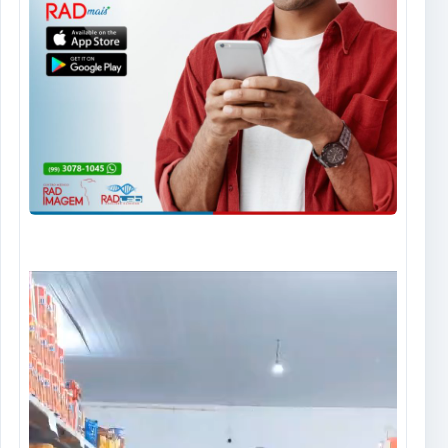
Tocador
de
vídeo