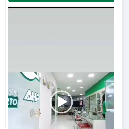
Tocador
de
vídeo