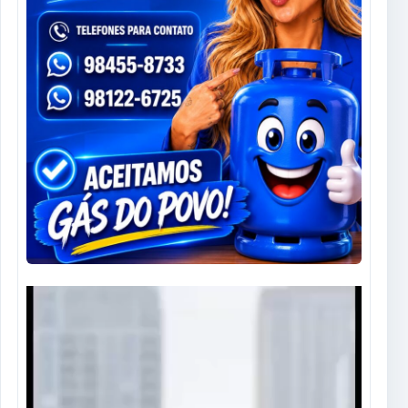
Tocador
de
vídeo