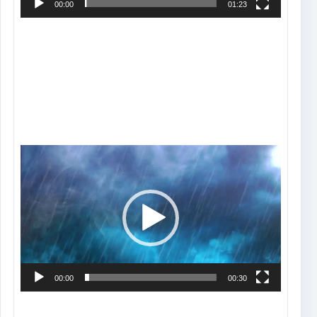
00:00
01:23
Tocador
de
vídeo
00:00
00:30