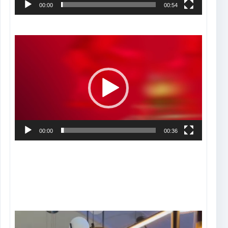
00:00
00:54
Tocador
de
vídeo
00:00
00:36
Tocador