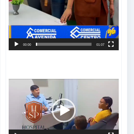
00:00
01:07
Tocador
de
vídeo