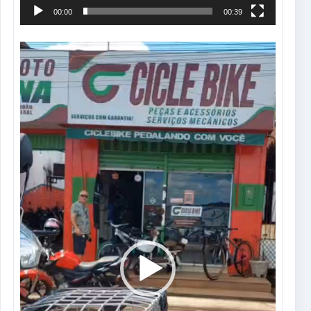
00:00
00:39
Tocador
de
vídeo