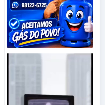
Tocador
de
vídeo