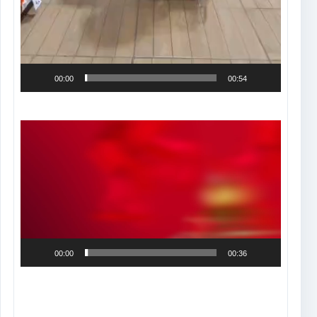
00:00
00:54
Tocador
de
vídeo
00:00
00:36