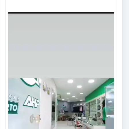
Tocador
de
vídeo