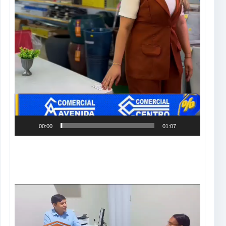
00:00
01:07
Tocador
de
vídeo