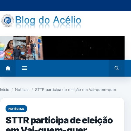
Pular
para
o
conteúdo
Abrir
Abrir
menu
busca
Início
/
Notícias
/
STTR participa de eleição em Vai-quem-quer
NOTÍCIAS
STTR participa de eleição
em Vai-quem-quer