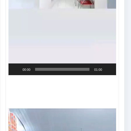
00:00
01:00
Tocador
de
vídeo