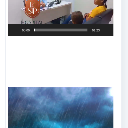
00:00
01:23
Tocador
de
vídeo