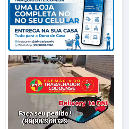
Tocador
de
vídeo