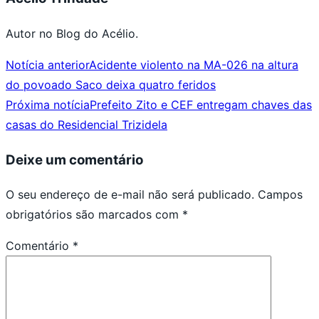
Autor no Blog do Acélio.
Notícia anterior
Acidente violento na MA-026 na altura
do povoado Saco deixa quatro feridos
Próxima notícia
Prefeito Zito e CEF entregam chaves das
casas do Residencial Trizidela
Deixe um comentário
O seu endereço de e-mail não será publicado.
Campos
obrigatórios são marcados com
*
Comentário
*