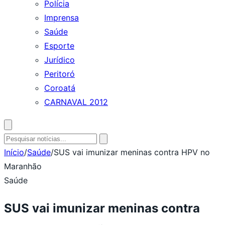
Polícia
Imprensa
Saúde
Esporte
Jurídico
Peritoró
Coroatá
CARNAVAL 2012
Abrir
busca
Pesquisar
por:
Início
/
Saúde
/
SUS vai imunizar meninas contra HPV no
Maranhão
Saúde
SUS vai imunizar meninas contra