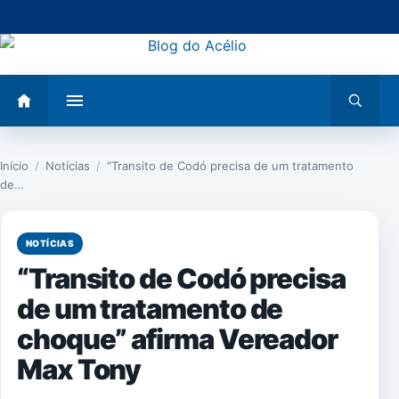
Pular
para
o
conteúdo
Abrir
Abrir
menu
busca
Início
/
Notícias
/
“Transito de Codó precisa de um tratamento
de…
NOTÍCIAS
“Transito de Codó precisa
de um tratamento de
choque” afirma Vereador
Max Tony