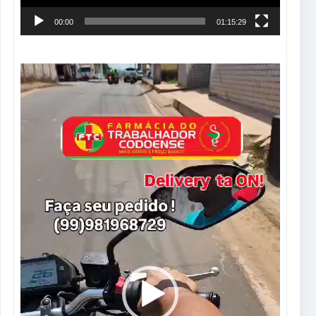
00:00
01:15:29
Tocador
de
vídeo