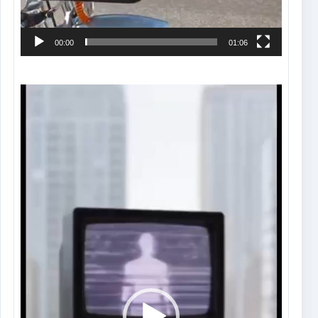
00:00
01:06
Tocador
de
vídeo