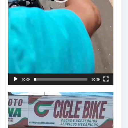
00:00
00:39
Tocador
de
vídeo