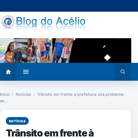
Pular
para
o
conteúdo
Abrir
Abrir
menu
busca
Início
/
Notícias
/
Trânsito em frente à prefeitura vira problema
ao…
NOTÍCIAS
Trânsito em frente à