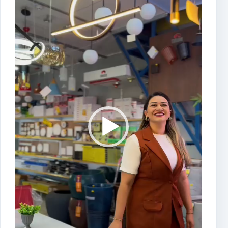
00:00
01:07
Tocador
de
vídeo
00:00
01:23