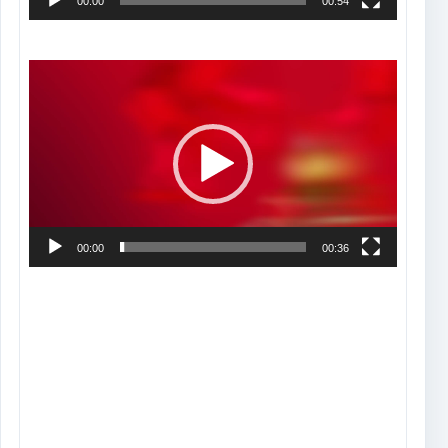
00:00
00:54
Tocador
de
vídeo
00:00
00:36
Tocador
de