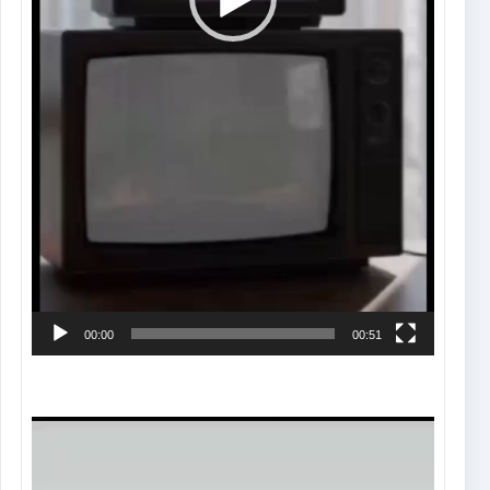
00:00
00:51
Tocador
de
vídeo