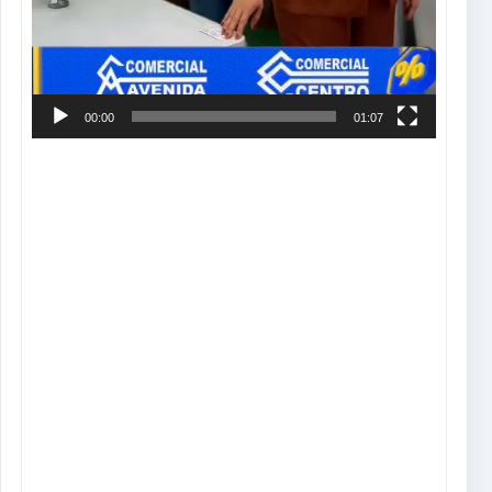
Tocador
de
vídeo
00:00
00:30