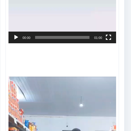
00:00
01:00
Tocador
de
vídeo