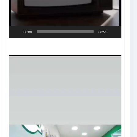
00:00
00:51
Tocador
de
vídeo