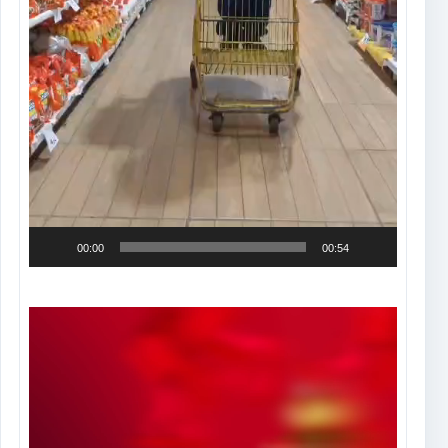
00:00
00:54
Tocador
de
vídeo