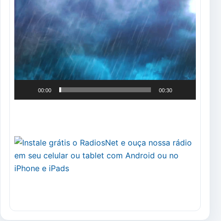
Tocador
de
vídeo
00:00
00:30