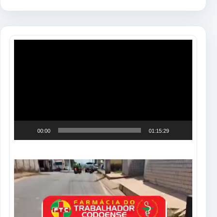
Tocador
de
vídeo
00:00
01:15:29
Tocador
de
vídeo