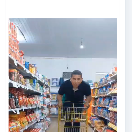
Tocador
de
vídeo