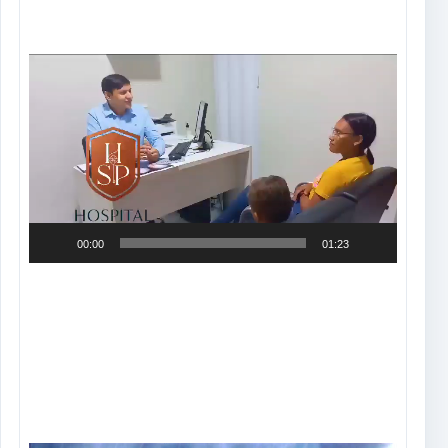
Tocador
de
vídeo
00:00
01:23