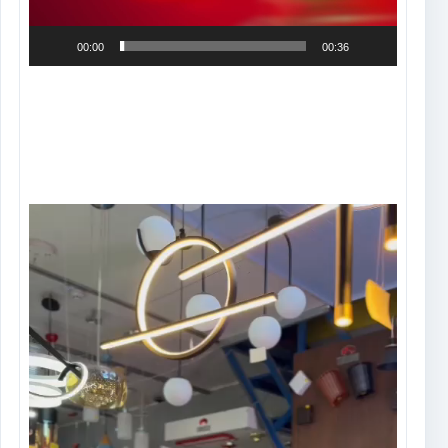
00:00
00:36
Tocador
de
vídeo