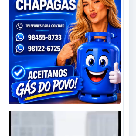
Tocador
de
vídeo