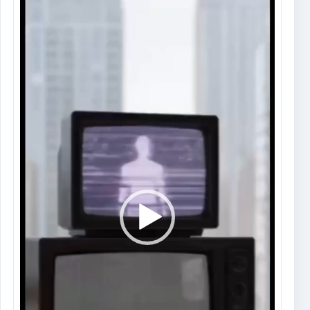
de
vídeo