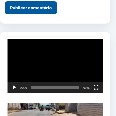
Tocador
de
vídeo
00:00
00:00
Tocador
de