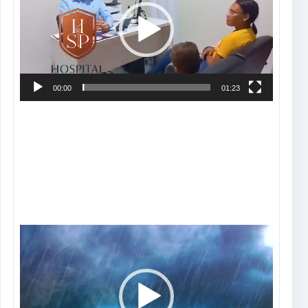
vídeo
00:00
01:23
Tocador
de
vídeo