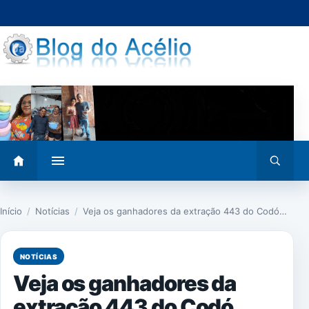
Pular
para
o
conteúdo
Abrir
Abrir
menu
busca
Início
/
Notícias
/
Veja os ganhadores da extração 443 do Codó…
NOTÍCIAS
Veja os ganhadores da
extração 443 do Codó