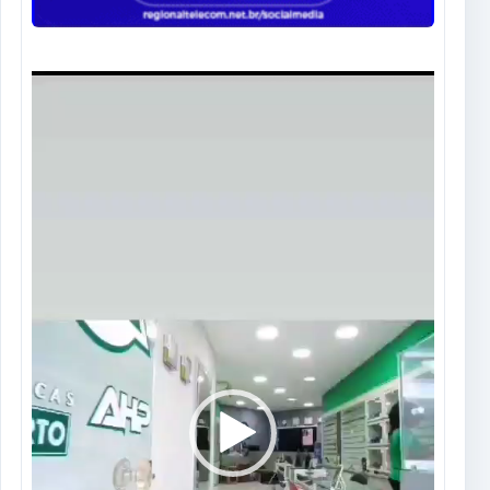
Tocador
de
vídeo