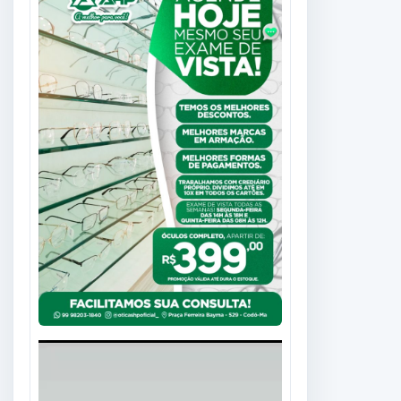
Tocador
de
vídeo