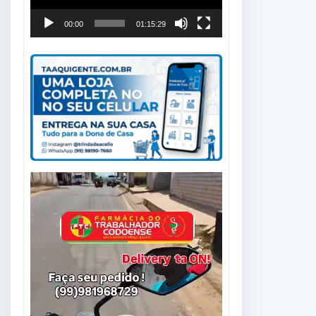
00:00
01:15:29
Tocador
de
vídeo