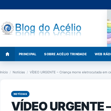
Pular
para
o
conteúdo
PRINCIPAL
SOBRE ACÉLIO TRINDADE
WEB RÁD
Início
/
Notícias
/
VÍDEO URGENTE – Criança morre eletrocutada em c
NOTÍCIAS
VÍDEO URGENTE –