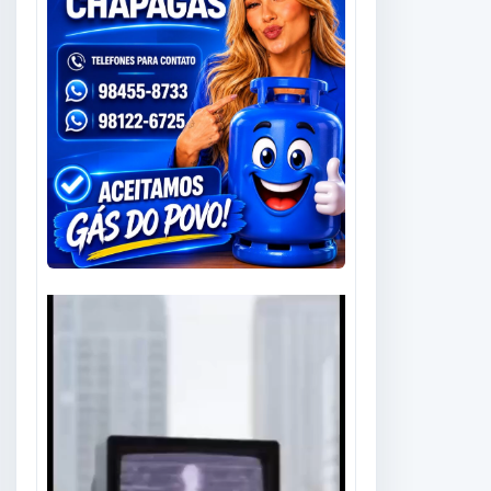
Tocador
de
vídeo