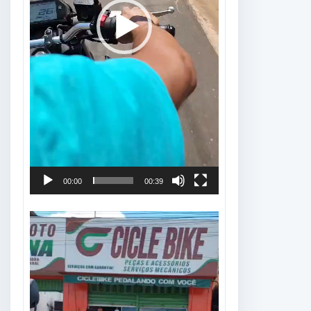
00:00
00:39
Tocador
de
vídeo