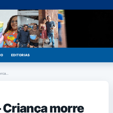
IO
EDITORIAS
erca…
 Criança morre