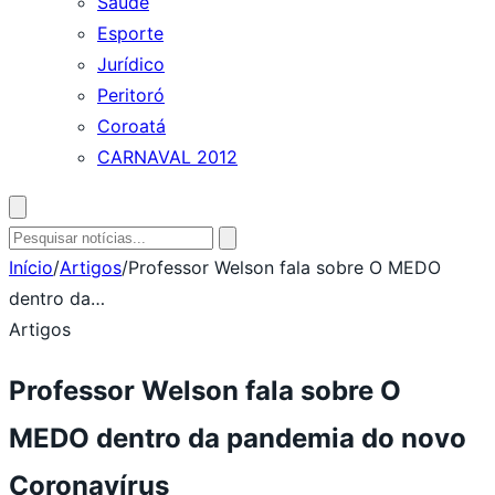
Saúde
Esporte
Jurídico
Peritoró
Coroatá
CARNAVAL 2012
Abrir
busca
Pesquisar
por:
Início
/
Artigos
/
Professor Welson fala sobre O MEDO
dentro da…
Artigos
Professor Welson fala sobre O
MEDO dentro da pandemia do novo
Coronavírus