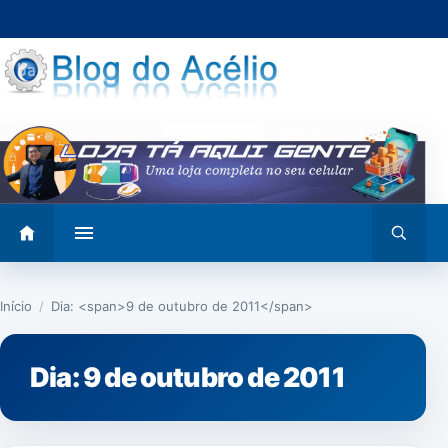
Pular
para
o
conteúdo
Abrir
Abrir
menu
busca
Início
/
Dia: <span>9 de outubro de 2011</span>
Dia:
9 de outubro de 2011
JURÍDICO