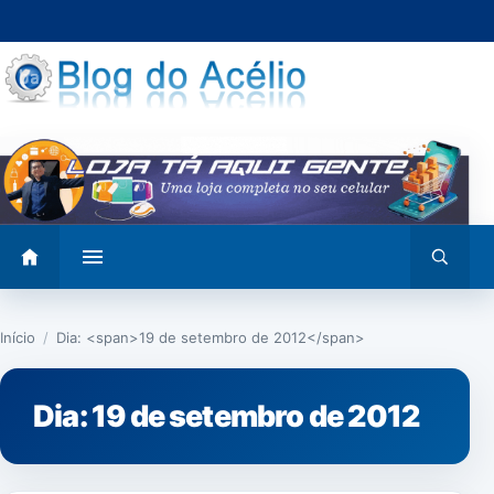
Pular
para
o
conteúdo
Abrir
Abrir
menu
busca
Início
/
Dia: <span>19 de setembro de 2012</span>
Dia:
19 de setembro de 2012
NOTÍCIAS