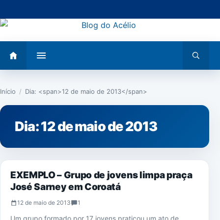
Pular
para
o
conteúdo
Abrir
Abrir
menu
busca
Início
/
Dia: <span>12 de maio de 2013</span>
Dia:
12 de maio de 2013
COROATÁ
EXEMPLO – Grupo de jovens limpa praça
José Sarney em Coroatá
12 de maio de 2013
1
Um grupo formado por 17 jovens praticou um ato de