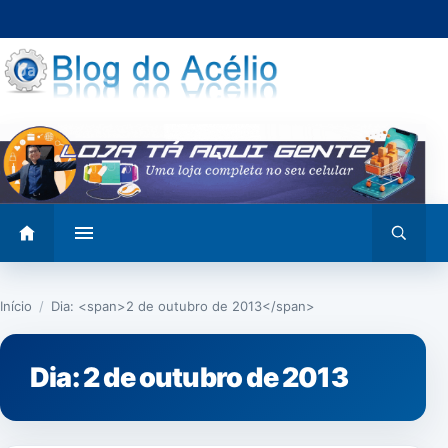
Pular
para
o
conteúdo
Abrir
Abrir
menu
busca
Início
/
Dia: <span>2 de outubro de 2013</span>
Dia:
2 de outubro de 2013
EDUCAÇÃO