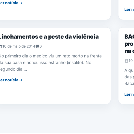
Ler notícia
Ler n
NOTÍCIAS
NOTÍ
Linchamentos e a peste da violência
BAC
pro
10 de maio de 2014
0
na 
No primeiro dia o médico viu um rato morto na frente
10 
da sua casa e achou isso estranho (insólito). No
segundo dia,…
A qu
das 
Ler notícia
Baca
Ler n