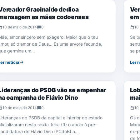
Vereador Gracinaldo dedica
Ver
mensagem as mães codoenses
em 
10 de maio de 2014
0
10 
Mãe, amor sincero sem exagero. Maior que o teu
Se o
amor, só o amor de Deus… Es uma arvore fecunda,
sente
que germina um…
se 
Ler notícia
Ler n
NOTÍCIAS
NOTÍ
Lideranças do PSDB vão se empenhar
Lob
na campanha de Flávio Dino
mai
10 de maio de 2014
0
10 
Lideranças do PSDB da capital e interior do estado
Os d
oficializaram nesta sexta-feira (9) o apoio à pré-
Mara
candidatura de Flávio Dino (PCdoB) a…
ex-p
de f