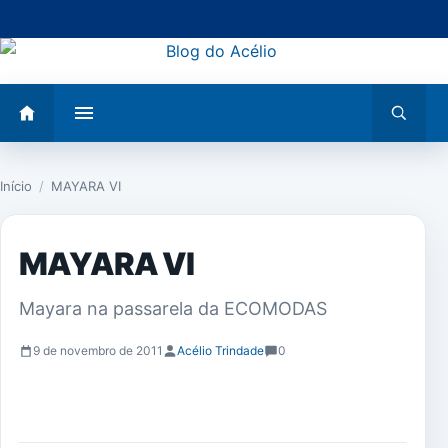
Pular
para
o
conteúdo
Abrir
Abrir
menu
busca
Início
/
MAYARA VI
MAYARA VI
Mayara na passarela da ECOMODAS
9 de novembro de 2011
Acélio Trindade
0