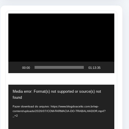
Tocador
de
vídeo
00:00
01:13:35
Tocador
Media error: Format(s) not supported or source(s) not
de
found
vídeo
Fazer download do arquivo: https://www.blogdoacelio.com.br/wp-
content/uploads/2026/07/COM-FARMACIA-DO-TRABALHADOR.mp4?
_=2