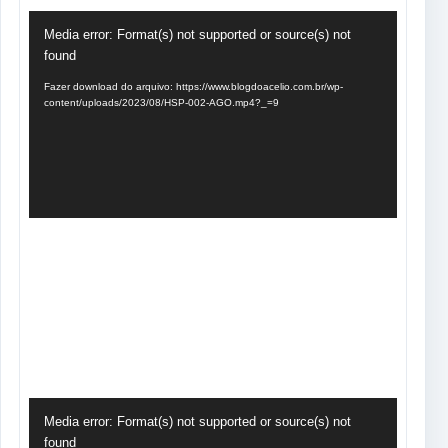
Tocador
Media error: Format(s) not supported or source(s) not
de
found
vídeo
Fazer download do arquivo: https://www.blogdoacelio.com.br/wp-
content/uploads/2023/08/HSP-002-AGO.mp4?_=9
Tocador
Media error: Format(s) not supported or source(s) not
de
found