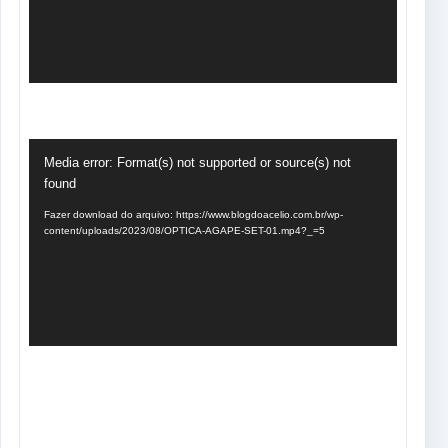
Tocador
Media error: Format(s) not supported or source(s) not
de
found
vídeo
Fazer download do arquivo: https://www.blogdoacelio.com.br/wp-
content/uploads/2023/08/OPTICA-AGAPE-SET-01.mp4?_=5