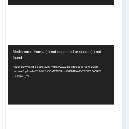
Tocador
Media error: Format(s) not supported or source(s) not
de
found
vídeo
Fazer download do arquivo: https://www.blogdoacelio.com.br/wp-
content/uploads/2024/10/COMERCIAL-AVENIDA-E-CENTRO-OUT-
01.mp4?_=8