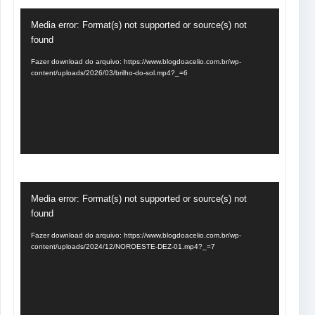
Tocador
Media error: Format(s) not supported or source(s) not
de
found
vídeo
Fazer download do arquivo: https://www.blogdoacelio.com.br/wp-
content/uploads/2026/03/brilho-do-sol.mp4?_=6
Tocador
Media error: Format(s) not supported or source(s) not
de
found
vídeo
Fazer download do arquivo: https://www.blogdoacelio.com.br/wp-
content/uploads/2024/12/NOROESTE-DEZ-01.mp4?_=7