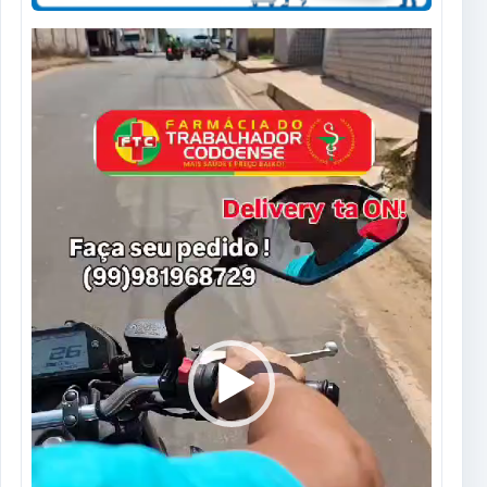
Tocador
de
vídeo