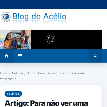
Pular
para
o
conteúdo
Abrir
Abrir
menu
busca
Início
/
Política
/
Artigo: Para não ver uma cobra morrer
engasgada…
POLÍTICA
Artigo: Para não ver uma