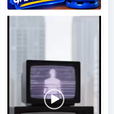
Tocador
de
vídeo