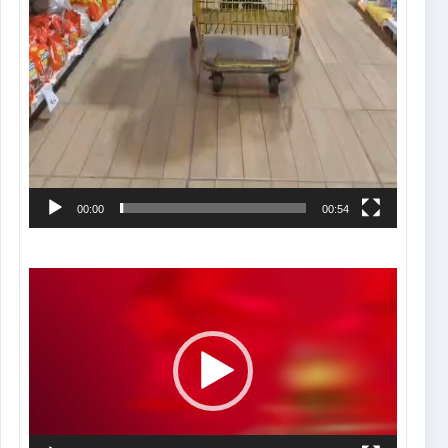
00:00
00:54
Tocador
de
vídeo