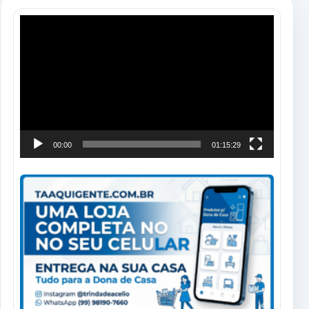
Tocador
de
vídeo
00:00
01:15:29