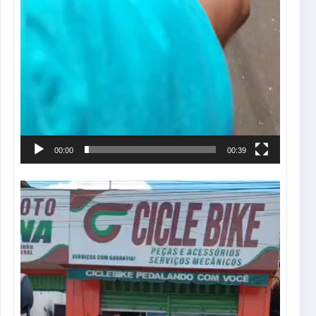
00:00
00:39
Tocador
de
vídeo