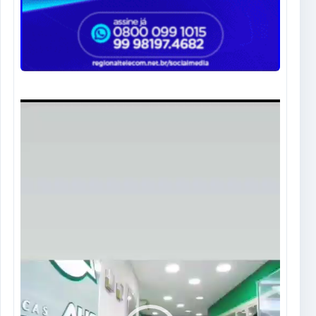
Tocador
de
vídeo