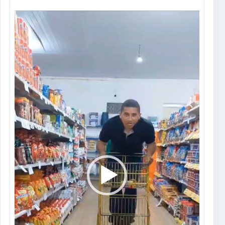
Tocador
de
vídeo