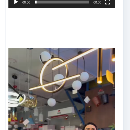
00:00
00:36
Tocador
de
vídeo