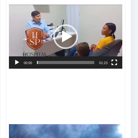
Tocador
de
vídeo
00:00
01:23
Tocador
de