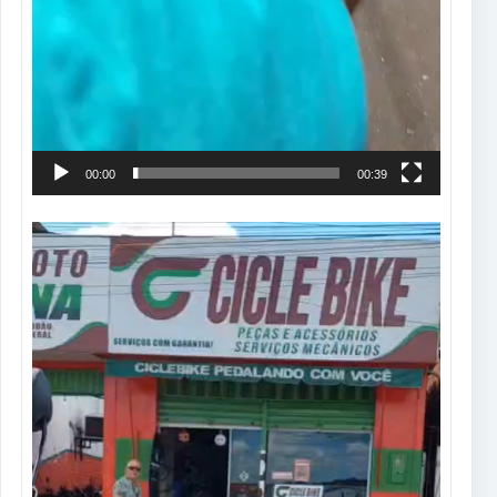
00:00
00:39
Tocador
de
vídeo