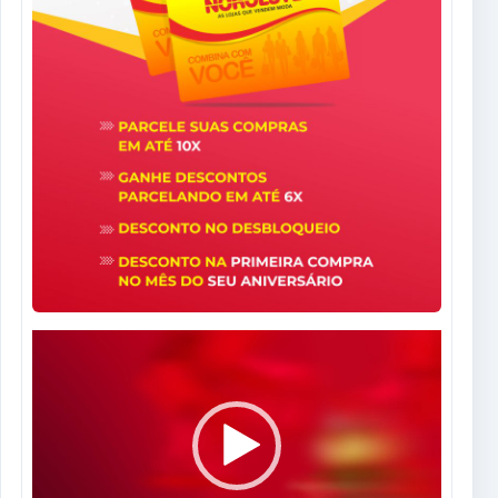
Tocador
de
vídeo