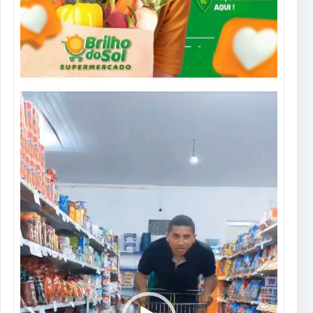
Tocador
de
vídeo