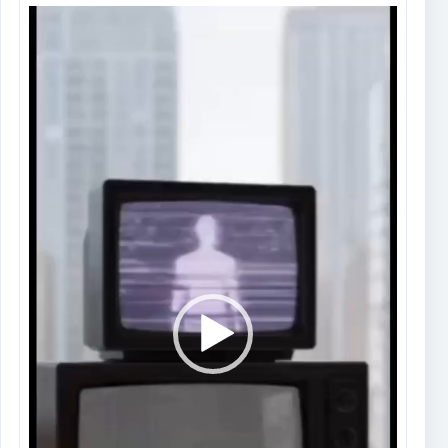
Tocador
de
vídeo