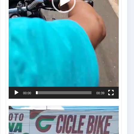
00:00
00:39
Tocador
de
vídeo