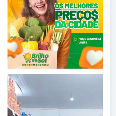
Tocador
de
vídeo