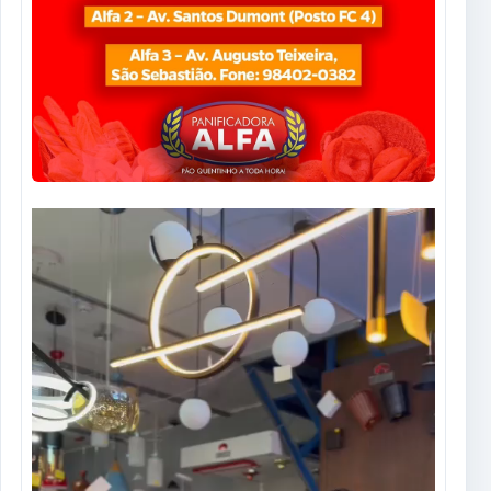
Tocador
de
vídeo