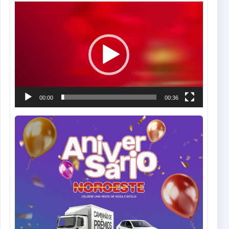
Tocador
de
vídeo
00:00
00:36