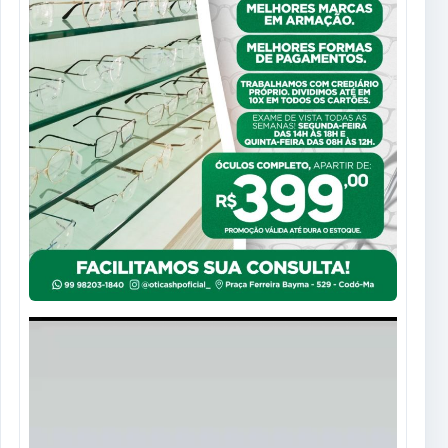
Tocador
de
vídeo