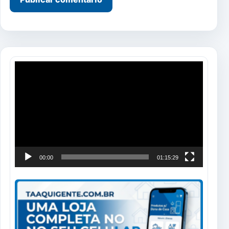
Tocador
de
vídeo
00:00
01:15:29