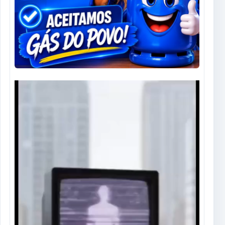
Tocador
de
vídeo