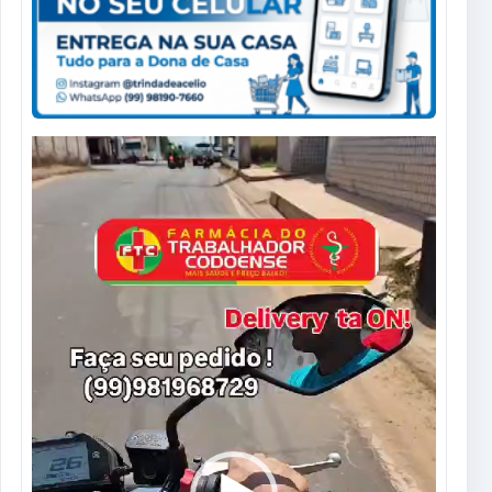
Tocador
de
vídeo