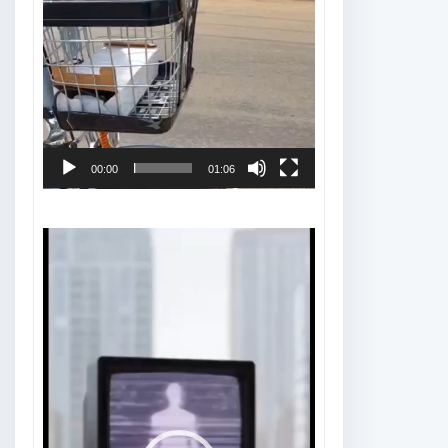
00:00
01:06
Tocador
de
vídeo