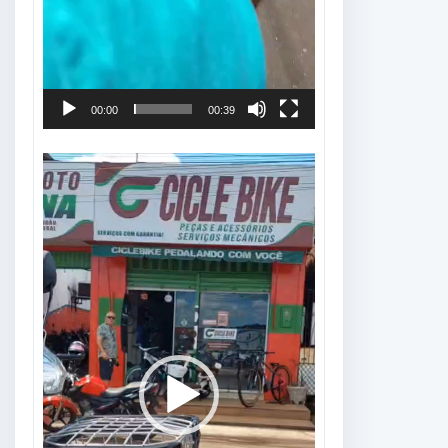
00:00
00:39
Tocador
de
vídeo