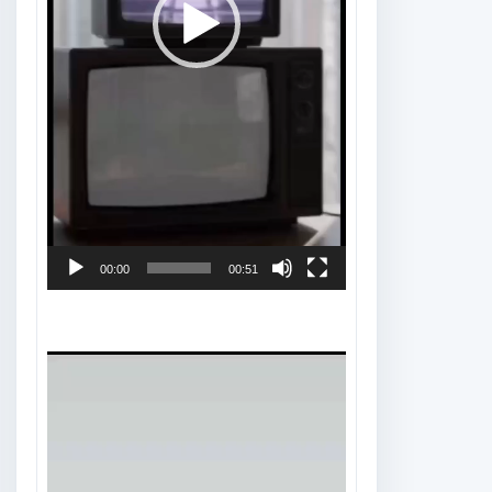
00:00
00:51
Tocador
de
vídeo