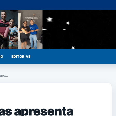
IO
EDITORIAS
 ano…
as apresenta