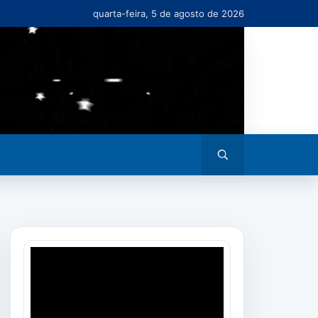
quarta-feira, 5 de agosto de 2026
Abrir
busca
Tocador
de
vídeo