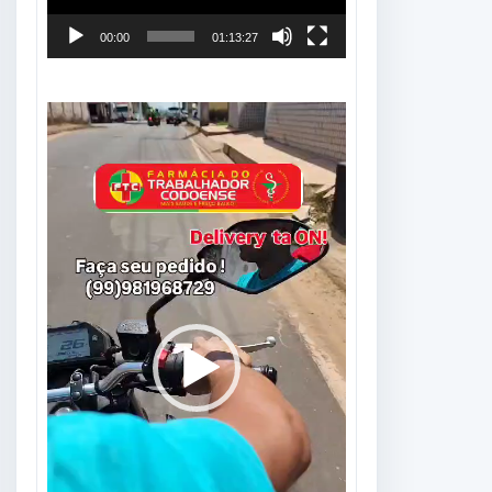
00:00
01:13:27
Tocador
de
vídeo