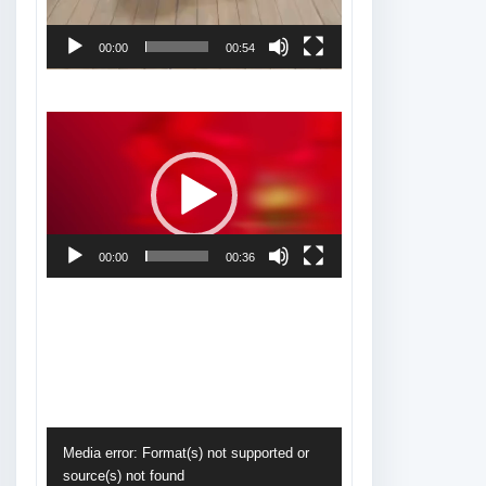
00:00
00:54
Tocador
de
vídeo
00:00
00:36
Tocador
Media error: Format(s) not supported or
de
source(s) not found