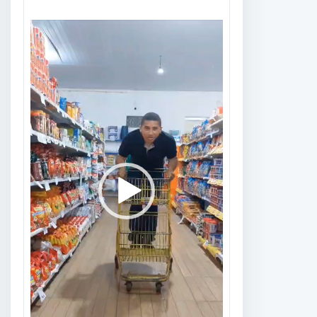
Tocador
de
vídeo