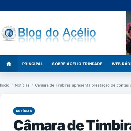
Pular
para
o
conteúdo
PRINCIPAL
SOBRE ACÉLIO TRINDADE
WEB RÁD
Início
/
Notícias
/
Câmara de Timbiras apresenta prestação de contas
NOTÍCIAS
Câmara de Timbir