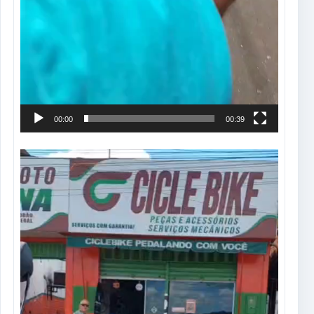
00:00
00:39
Tocador
de
vídeo