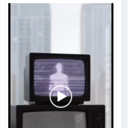
Tocador
de
vídeo