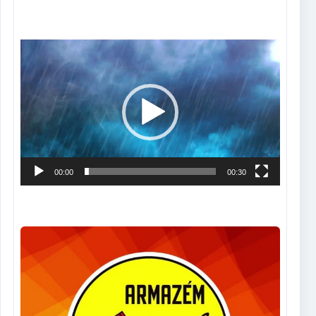
Tocador
de
vídeo
00:00
00:30