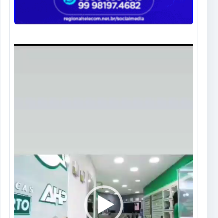
Tocador
de
vídeo