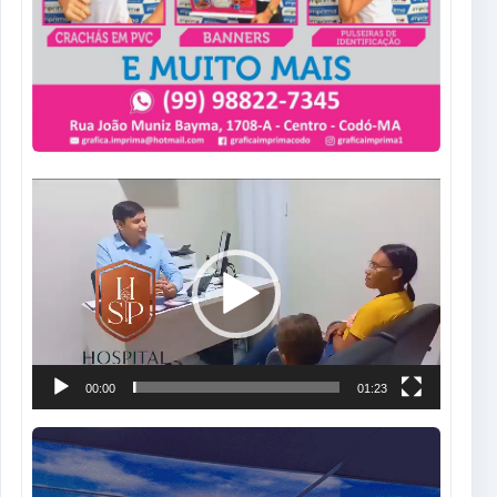
Tocador
de
vídeo
00:00
01:23