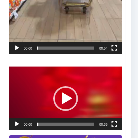
00:00
00:54
Tocador
de
vídeo
00:00
00:36