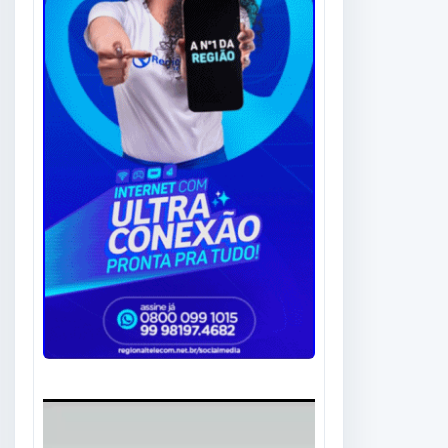
Tocador
de