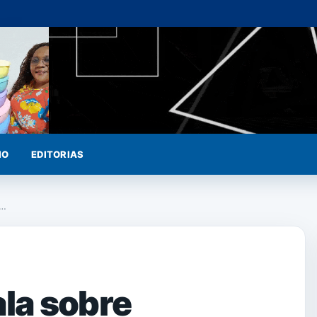
IO
EDITORIAS
0…
ala sobre