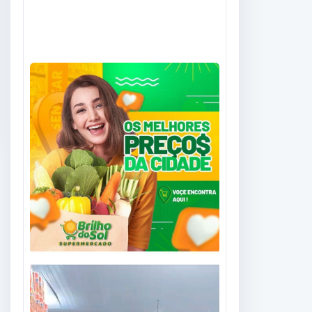
Tocador
de
vídeo