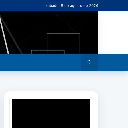
sábado, 8 de agosto de 2026
Abrir
busca
Tocador
de
vídeo