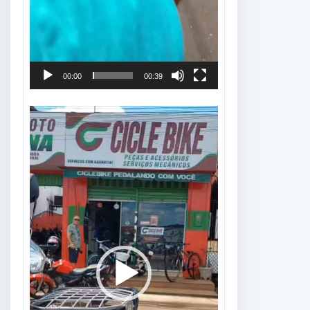
00:00
00:39
Tocador
de
vídeo