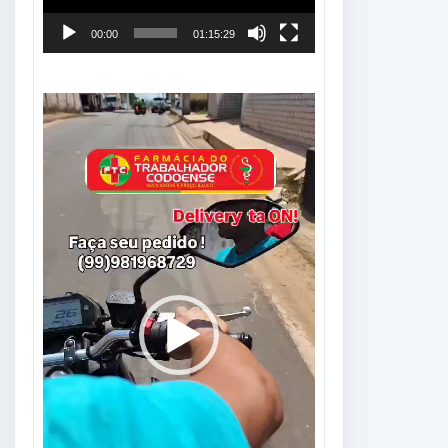
00:00
01:15:29
Tocador
de
vídeo