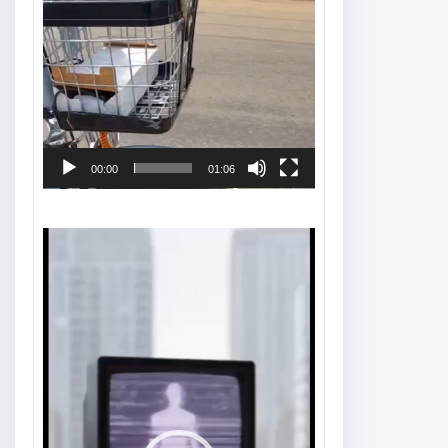
00:00
01:06
Tocador
de
vídeo