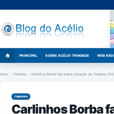
Pular
para
o
conteúdo
PRINCIPAL
SOBRE ACÉLIO TRINDADE
WEB RÁD
Início
/
Timbiras
/
Carlinhos Borba fala sobre situação de Timbiras G1
TIMBIRAS
Carlinhos Borba f