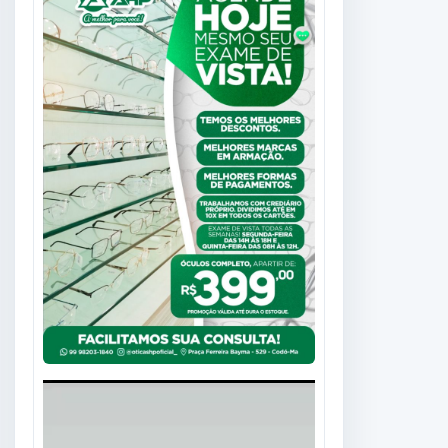
Tocador
de
vídeo