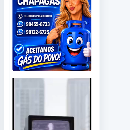
Tocador
de
vídeo