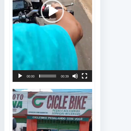
00:00
00:39
Tocador
de
vídeo