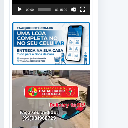
00:00
01:15:29
Tocador
de
vídeo