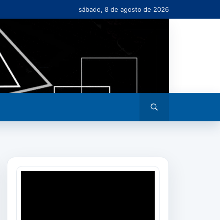
sábado, 8 de agosto de 2026
Abrir
busca
Tocador
de
vídeo