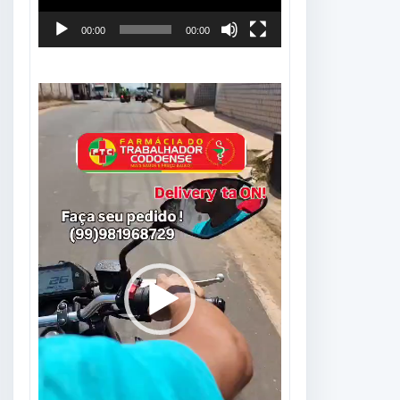
00:00
00:00
Tocador
de
vídeo