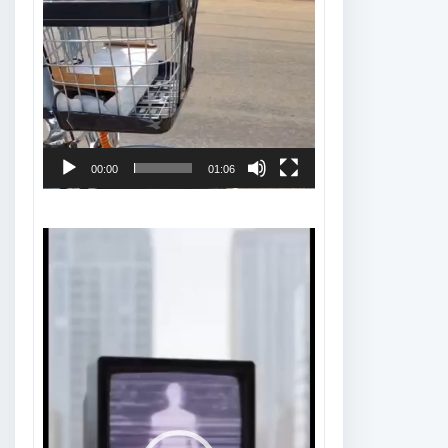
00:00
01:06
Tocador
de
vídeo