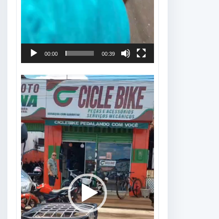
00:00
00:39
Tocador
de
vídeo