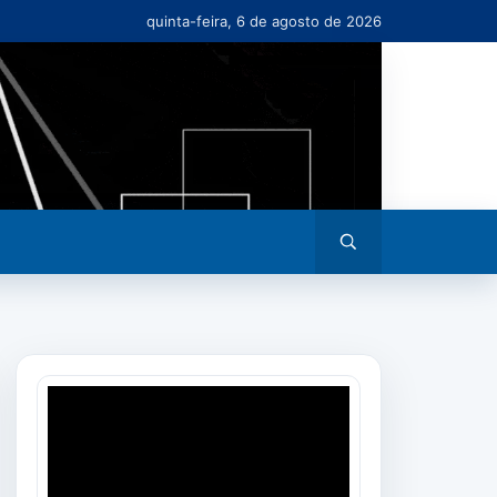
quinta-feira, 6 de agosto de 2026
Abrir
busca
Tocador
de
vídeo