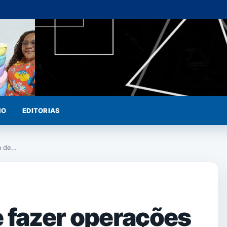
IO
EDITORIAS
ta de…
 fazer operações