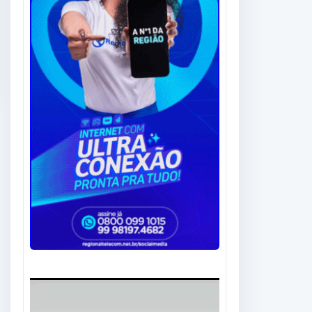
Tocador
de