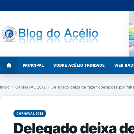
Pular
para
o
conteúdo
PRINCIPAL
SOBRE ACÉLIO TRINDADE
WEB RÁD
Início
/
CARNAVAL 2012
/
Delegado deixa de fazer operações por fal
CARNAVAL 2012
Delegado deixa de