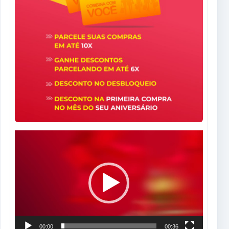
Tocador
de
vídeo
00:00
00:36