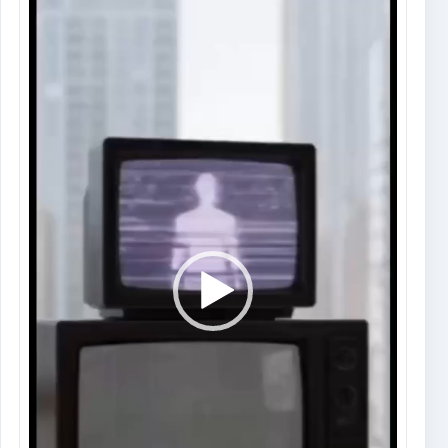
de
vídeo