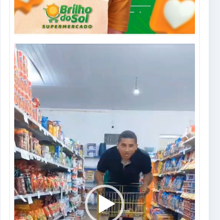
Tocador
de
vídeo