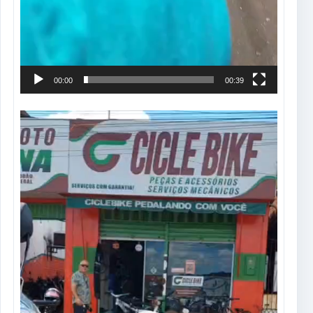
00:00
00:39
Tocador
de
vídeo