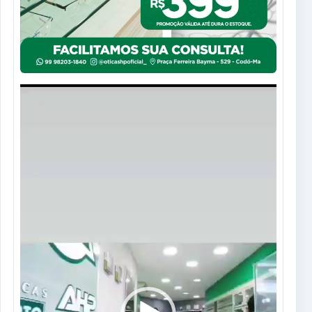
Tocador
de
vídeo