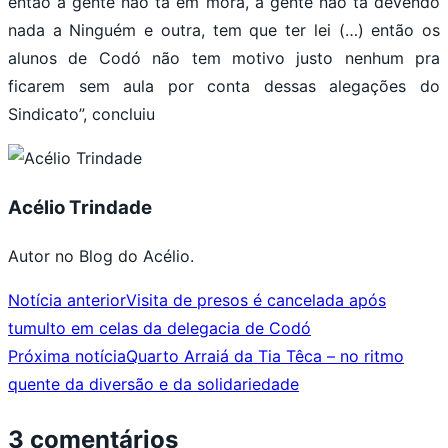
então a gente não tá em mora, a gente não tá devendo
nada a Ninguém e outra, tem que ter lei (…) então os
alunos de Codó não tem motivo justo nenhum pra
ficarem sem aula por conta dessas alegações do
Sindicato”, concluiu
Acélio Trindade
Autor no Blog do Acélio.
Notícia anterior
Visita de presos é cancelada após
tumulto em celas da delegacia de Codó
Próxima notícia
Quarto Arraiá da Tia Têca – no ritmo
quente da diversão e da solidariedade
3 comentários