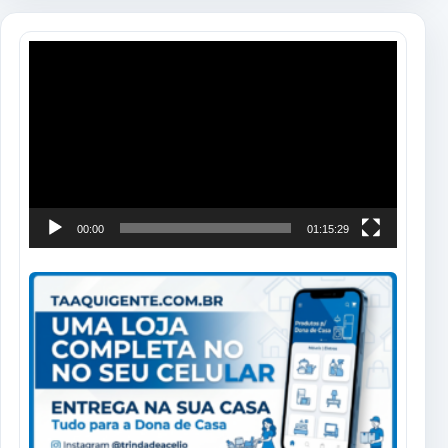
Tocador
de
vídeo
00:00
01:15:29