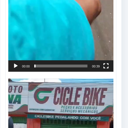
00:00
00:39
Tocador
de
vídeo