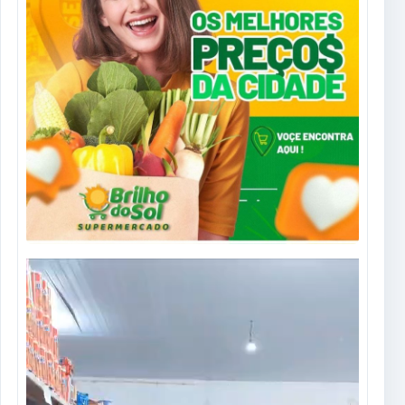
Tocador
de
vídeo