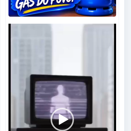
Tocador
de
vídeo