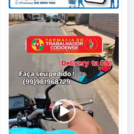
Tocador
de
vídeo