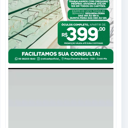
Tocador
de
vídeo