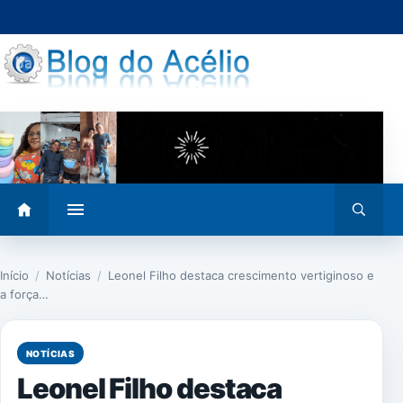
Pular
para
o
conteúdo
Abrir
Abrir
menu
busca
Início
/
Notícias
/
Leonel Filho destaca crescimento vertiginoso e
a força…
NOTÍCIAS
Leonel Filho destaca