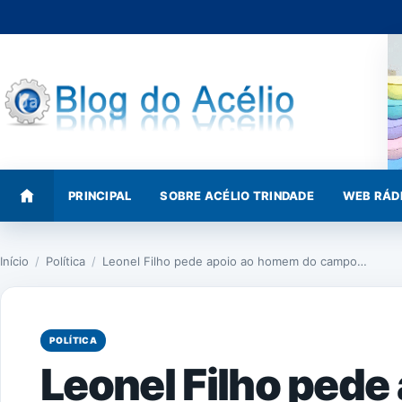
Pular
para
o
conteúdo
PRINCIPAL
SOBRE ACÉLIO TRINDADE
WEB RÁD
Início
/
Política
/
Leonel Filho pede apoio ao homem do campo…
POLÍTICA
Leonel Filho ped