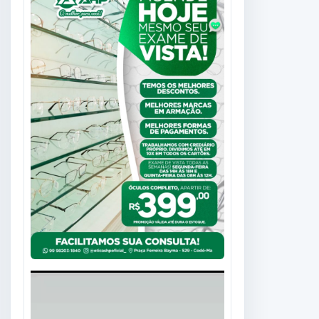
Tocador
de
vídeo