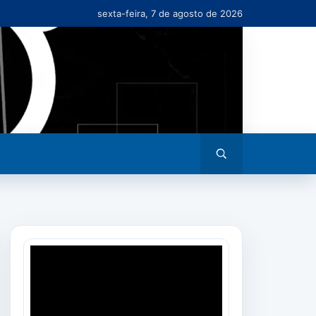
sexta-feira, 7 de agosto de 2026
Abrir
busca
Tocador
de
vídeo