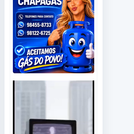
Tocador
de
vídeo