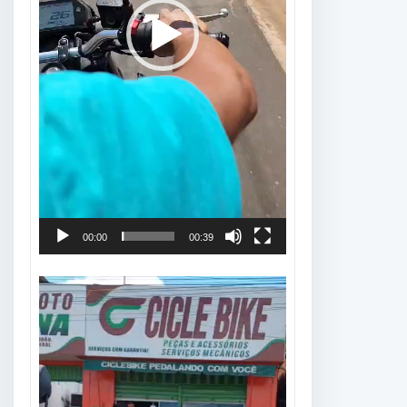
00:00
00:39
Tocador
de
vídeo