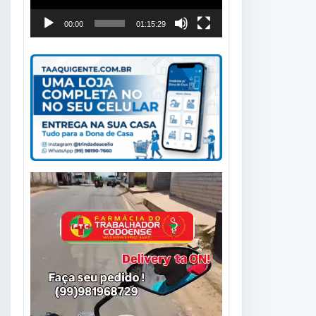
00:00
01:15:29
Tocador
de
vídeo