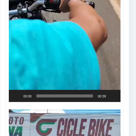
00:00
00:39
Tocador
de
vídeo