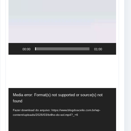
00:00
01:00
Tocador
Media error: Format(s) not supported or source(s) not
de
found
vídeo
Fazer download do arquivo: https://www.blogdoacelio.com.br/wp-
content/uploads/2026/03/brilho-do-sol.mp4?_=6