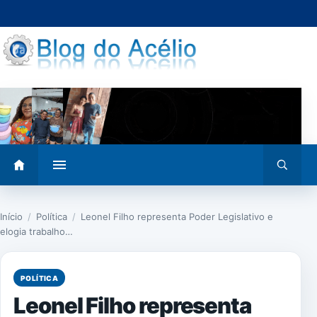
Pular
para
o
conteúdo
Abrir
Abrir
menu
busca
Início
/
Política
/
Leonel Filho representa Poder Legislativo e
elogia trabalho…
POLÍTICA
Leonel Filho representa