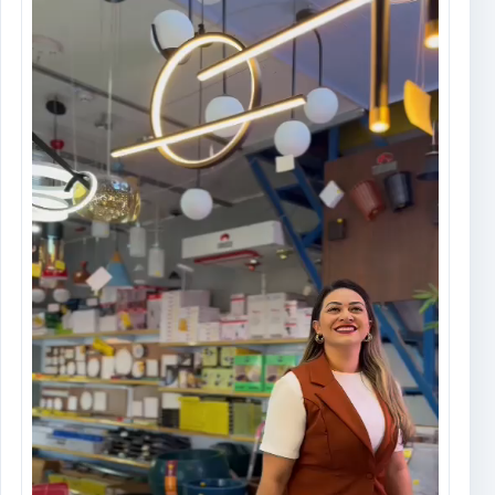
Tocador
de
vídeo