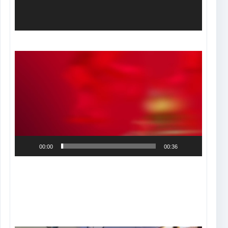
Tocador
de
vídeo
00:00
00:36