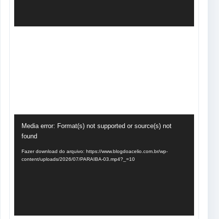
Tocador
Media error: Format(s) not supported or source(s) not
de
found
vídeo
Fazer download do arquivo: https://www.blogdoacelio.com.br/wp-
content/uploads/2026/07/PARAIBA-03.mp4?_=10