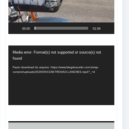
00:00
01:06
Tocador
Media error: Format(s) not supported or source(s) not
de
found
vídeo
Fazer download do arquivo: https://www.blogdoacelio.com.br/wp-
content/uploads/2026/05/COM-TROVAO-LANCHES.mp4?_=4
Tocador