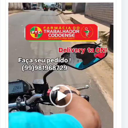
Tocador
de
vídeo