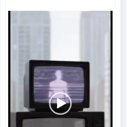
Tocador
de
vídeo