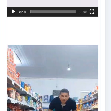
00:00
01:00
Tocador
de
vídeo