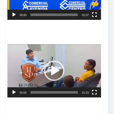
00:00
01:07
Tocador
de
vídeo
00:00
01:23