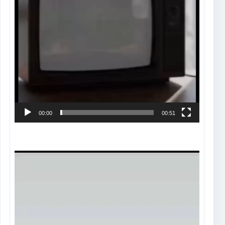
00:00
00:51
Tocador
de
vídeo