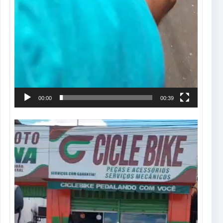
00:00
00:39
Tocador
de
vídeo