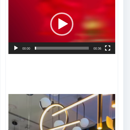
de
vídeo
00:00
00:36
Tocador
de
vídeo