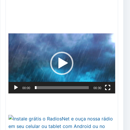
Tocador
de
vídeo
00:00
00:30