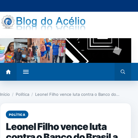
Pular
para
o
conteúdo
Abrir
Abrir
menu
busca
Início
/
Política
/
Leonel Filho vence luta contra o Banco do…
POLÍTICA
Leonel Filho vence luta
contra o Banco do Brasil a