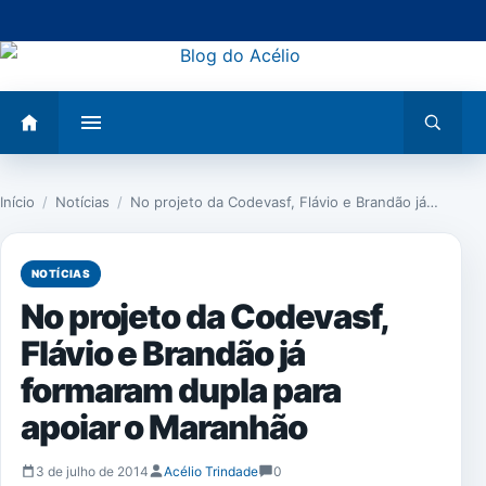
Pular
para
o
conteúdo
Abrir
Abrir
menu
busca
Início
/
Notícias
/
No projeto da Codevasf, Flávio e Brandão já…
NOTÍCIAS
No projeto da Codevasf,
Flávio e Brandão já
formaram dupla para
apoiar o Maranhão
3 de julho de 2014
Acélio Trindade
0