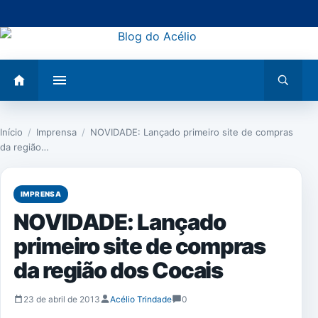
Pular
para
o
conteúdo
Abrir
Abrir
menu
busca
Início
/
Imprensa
/
NOVIDADE: Lançado primeiro site de compras
da região…
IMPRENSA
NOVIDADE: Lançado
primeiro site de compras
da região dos Cocais
23 de abril de 2013
Acélio Trindade
0